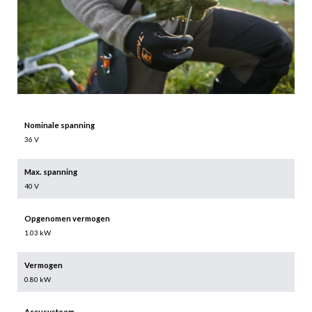
Nominale spanning
36 V
Max. spanning
40 V
Opgenomen vermogen
1.03 kW
Vermogen
0.80 kW
Accusysteem