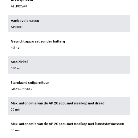
ALLPRO/AP
Aanbevolen accu
AP 300 S
Gewicht apparaat zonder batterij
4.5 kg
Maaicirkel
380 mm
Standaard snijgarnituur
GrassCut 230-2
Max. autonomie van de AP 20 accu met maaikop met draad
50 min
Max. autonomie van de AP 20 accu met maaikop met kunststof messen
30 min