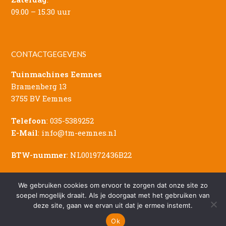
09.00 – 15.30 uur
CONTACTGEGEVENS
Tuinmachines Eemnes
Bramenberg 13
3755 BV Eemnes
Telefoon
:
035-5389252
E-Mail
:
info@tm-eemnes.nl
BTW-nummer
: NL001972436B22
We gebruiken cookies om ervoor te zorgen dat onze site zo
soepel mogelijk draait. Als je doorgaat met het gebruiken van
deze site, gaan we ervan uit dat je ermee instemt.
© Copyright - 2026 Tuinmachines Eemnes
Sitemap
|
Privacy Verklaring
|
Disclaimer
Ok