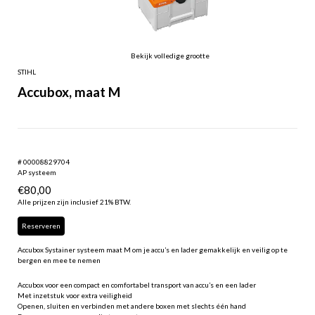
Bekijk volledige grootte
STIHL
Accubox, maat M
# 00008829704
AP systeem
€
80,00
Alle prijzen zijn inclusief 21% BTW.
Reserveren
Accubox Systainer systeem maat M om je accu’s en lader gemakkelijk en veilig op te
bergen en mee te nemen
Accubox voor een compact en comfortabel transport van accu’s en een lader
Met inzetstuk voor extra veiligheid
Openen, sluiten en verbinden met andere boxen met slechts één hand