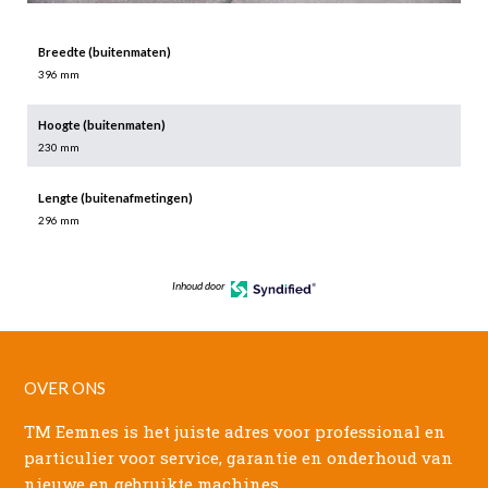
Breedte (buitenmaten)
396 mm
Hoogte (buitenmaten)
230 mm
Lengte (buitenafmetingen)
296 mm
Inhoud door
OVER ONS
TM Eemnes is het juiste adres voor professional en
particulier voor service, garantie en onderhoud van
nieuwe en gebruikte machines.