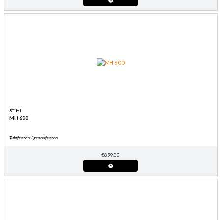
STIHL
MH 600
Tuinfrezen / grondfrezen
€
899,00