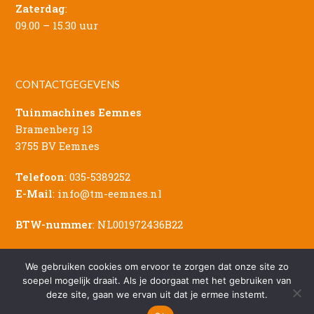
Zaterdag
:
09.00 – 15.30 uur
CONTACTGEGEVENS
Tuinmachines Eemnes
Bramenberg 13
3755 BV Eemnes
Telefoon
:
035-5389252
E-Mail
:
info@tm-eemnes.nl
BTW-nummer
: NL001972436B22
We gebruiken cookies om ervoor te zorgen dat onze site zo
soepel mogelijk draait. Als je doorgaat met het gebruiken van
deze site, gaan we ervan uit dat je ermee instemt.
© Copyright - 2026 Tuinmachines Eemnes