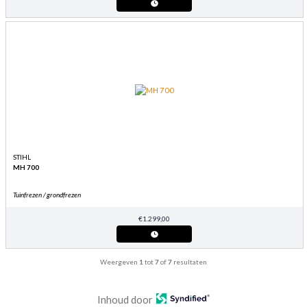
STIHL
MH 700
Tuinfrezen / grondfrezen
€
1.299,00
Weergeven
1
tot
7
of
7
resultaten
Inhoud door