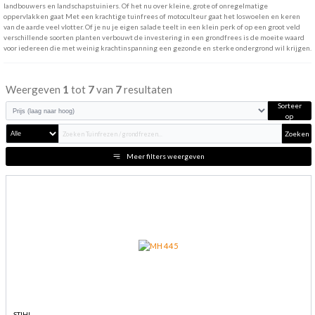
landbouwers en landschapstuiniers. Of het nu over kleine, grote of onregelmatige
oppervlakken gaat Met een krachtige tuinfrees of motoculteur gaat het loswoelen en keren
van de aarde veel vlotter. Of je nu je eigen salade teelt in een klein perk of op een groot veld
verschillende soorten planten verbouwt de investering in een grondfrees is de moeite waard
voor iedereen die met weinig krachtinspanning een gezonde en sterke ondergrond wil krijgen.
Weergeven
1
tot
7
van
7
resultaten
Sorteer
op
Zoeken
Meer filters weergeven
STIHL