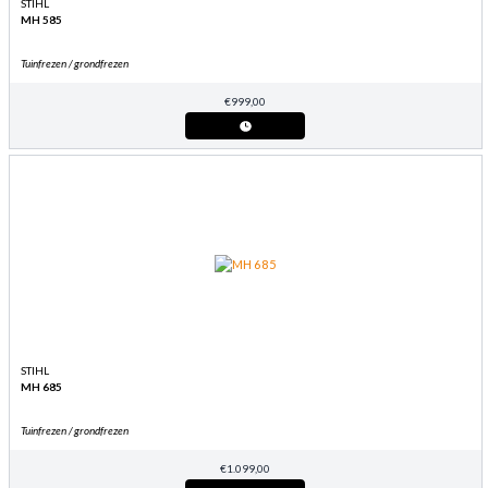
STIHL
MH 585
Tuinfrezen / grondfrezen
€
999,00
STIHL
MH 685
Tuinfrezen / grondfrezen
€
1.099,00