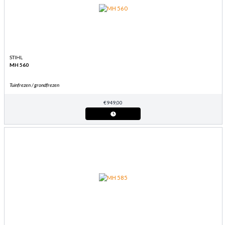
STIHL
MH 560
Tuinfrezen / grondfrezen
€
949,00