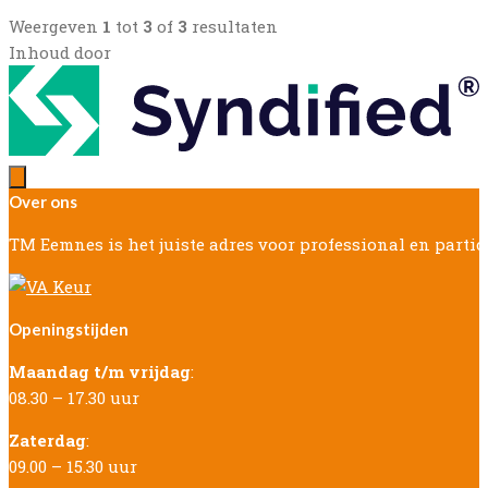
Weergeven
1
tot
3
of
3
resultaten
Inhoud door
Over ons
TM Eemnes is het juiste adres voor professional en parti
Openingstijden
Maandag t/m vrijdag
:
08.30 – 17.30 uur
Zaterdag
:
09.00 – 15.30 uur