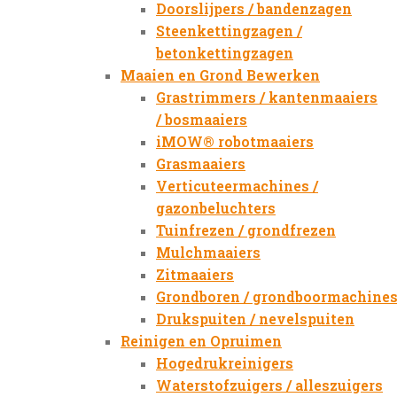
Doorslijpers / bandenzagen
Steenkettingzagen /
betonkettingzagen
Maaien en Grond Bewerken
Grastrimmers / kantenmaaiers
/ bosmaaiers
iMOW® robotmaaiers
Grasmaaiers
Verticuteermachines /
gazonbeluchters
Tuinfrezen / grondfrezen
Mulchmaaiers
Zitmaaiers
Grondboren / grondboormachine
Drukspuiten / nevelspuiten
Reinigen en Opruimen
Hogedrukreinigers
Waterstofzuigers / alleszuigers