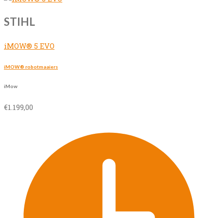
STIHL
iMOW® 5 EVO
iMOW® robotmaaiers
iMow
€
1.199,00