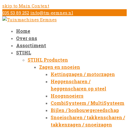
skip to Main Content
035 53 89 252
info@tm-eemnes.nl
Home
Over ons
Assortiment
STIHL
STIHL Producten
Zagen en snoeien
Kettingzagen / motorzagen
Heggenscharen /
heggenscharen op steel
Hoogsnoeiers
CombiSysteem / MultiSysteem
Bijlen / bosbouwgereedschap
Snoeischaren / takkenscharen /
takkenzagen / snoeizagen