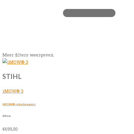
Meer filters weergeven
STIHL
iMOW® 3
iMOW® robotmaaiers
iMow
€
699,00