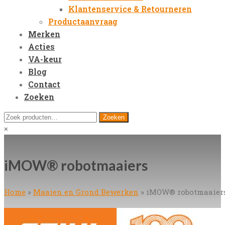
Klantenservice & Retourneren
Productaanvraag
Merken
Acties
VA-keur
Blog
Contact
Zoeken
Open
Zoeken
Zoeken
Mobile
naar:
Close
×
Menu
search
iMOW® robotmaaiers
Home
»
Maaien en Grond Bewerken
»
iMOW® robotmaaier