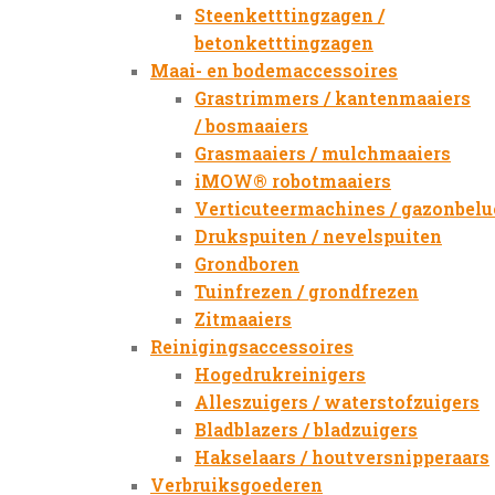
Steenketttingzagen /
betonketttingzagen
Maai- en bodemaccessoires
Grastrimmers / kantenmaaiers
/ bosmaaiers
Grasmaaiers / mulchmaaiers
iMOW® robotmaaiers
Verticuteermachines / gazonbelu
Drukspuiten / nevelspuiten
Grondboren
Tuinfrezen / grondfrezen
Zitmaaiers
Reinigingsaccessoires
Hogedrukreinigers
Alleszuigers / waterstofzuigers
Bladblazers / bladzuigers
Hakselaars / houtversnipperaars
Verbruiksgoederen