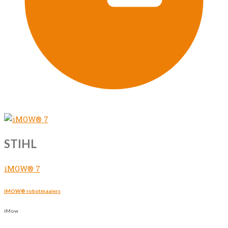
STIHL
iMOW® 7
iMOW® robotmaaiers
iMow