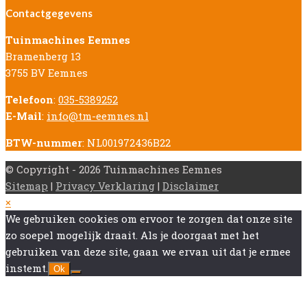
Contactgegevens
Tuinmachines Eemnes
Bramenberg 13
3755 BV Eemnes
Telefoon
:
035-5389252
E-Mail
:
info@tm-eemnes.nl
BTW-nummer
: NL001972436B22
© Copyright - 2026 Tuinmachines Eemnes
Sitemap
|
Privacy Verklaring
|
Disclaimer
Back
×
To
We gebruiken cookies om ervoor te zorgen dat onze site
Top
zo soepel mogelijk draait. Als je doorgaat met het
gebruiken van deze site, gaan we ervan uit dat je ermee
instemt.
Ok