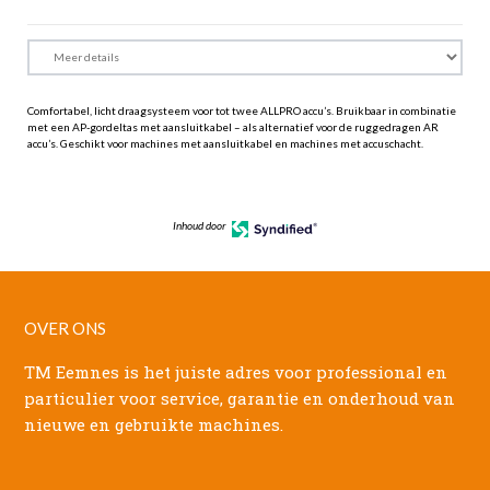
Comfortabel, licht draagsysteem voor tot twee ALLPRO accu’s. Bruikbaar in combinatie
met een AP-gordeltas met aansluitkabel – als alternatief voor de ruggedragen AR
accu’s. Geschikt voor machines met aansluitkabel en machines met accuschacht.
Inhoud door
OVER ONS
TM Eemnes is het juiste adres voor professional en
particulier voor service, garantie en onderhoud van
nieuwe en gebruikte machines.