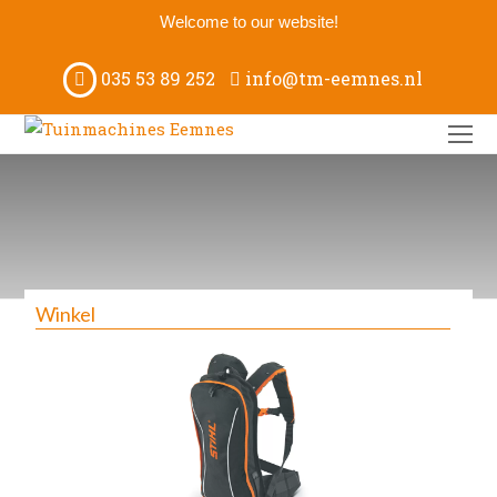
Welcome to our website!
035 53 89 252
info@tm-eemnes.nl
O
M
M
Winkel