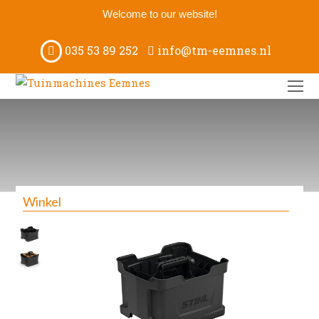
Welcome to our website!
035 53 89 252
info@tm-eemnes.nl
O
M
M
Winkel