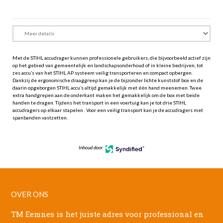
Met de STIHL accudrager kunnen professionele gebruikers, die bijvoorbeeld actief zijn
op het gebied van gemeentelijk en landschapsonderhoud of in kleine bedrijven, tot
zes accu’s van het STIHL AP systeem veilig transporteren en compact opbergen.
Dankzij de ergonomische draaggreep kan je de bijzonder lichte kunststof box en de
daarin opgeborgen STIHL accu’s altijd gemakkelijk met één hand meenemen. Twee
extra handgrepen aan de onderkant maken het gemakkelijk om de box met beide
handen te dragen. Tijdens het transport in een voertuig kan je tot drie STIHL
accudragers op elkaar stapelen . Voor een veilig transport kan je de accudragers met
spanbanden vastzetten.
Inhoud door
OVER ONS
TM Eemnes is het juiste adres voor professional en