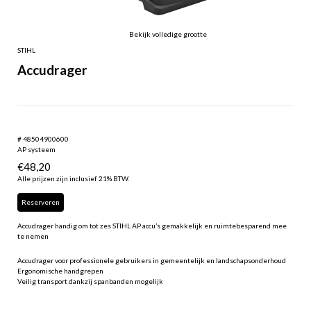
Bekijk volledige grootte
STIHL
Accudrager
# 48504900600
AP systeem
€
48,20
Alle prijzen zijn inclusief 21% BTW.
Reserveren
Accudrager handig om tot zes STIHL AP accu’s gemakkelijk en ruimtebesparend mee
te nemen
Accudrager voor professionele gebruikers in gemeentelijk en landschapsonderhoud
Ergonomische handgrepen
Veilig transport dankzij spanbanden mogelijk