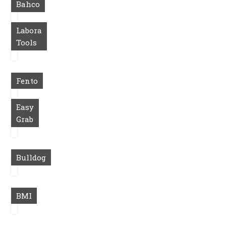
Bahco
Labora
Tools
Fento
Easy
Grab
Bulldog
BMI