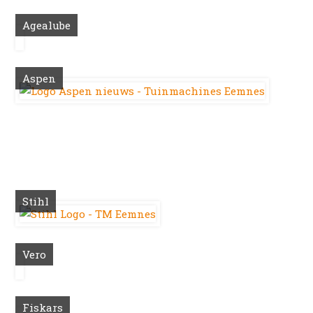
Agealube
Aspen
Stihl
Vero
Fiskars