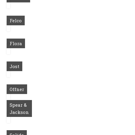
Felco
Flora
Jost
Offner
Spear &
Jackson