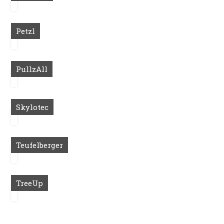
Petzl
PullzAll
Skylotec
Teufelberger
TreeUp