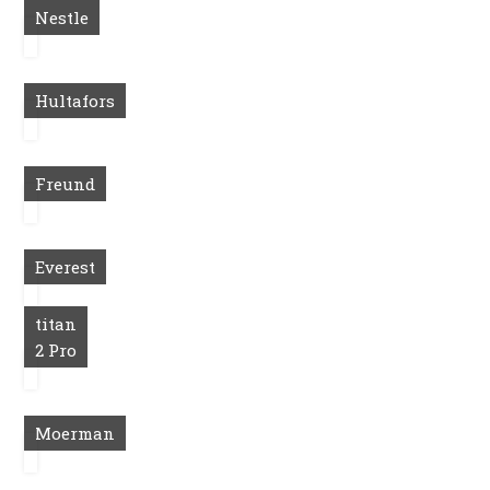
Nestle
Hultafors
Freund
Everest
titan
2 Pro
Moerman