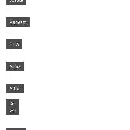
Solide
Kadeem
FFW
Atlas
Adler
De
wit