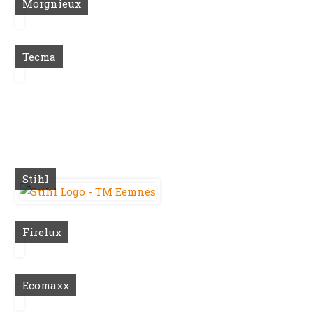
Morgnieux
Tecma
Stihl
Firelux
Ecomaxx