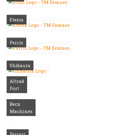
Etesia
Ferris
Shibaura
Altrad
Fort
Becx
Machines
Ferrari