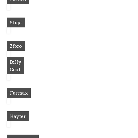
Stiga
Zibro
Billy
Goat
Farmax
Hayter