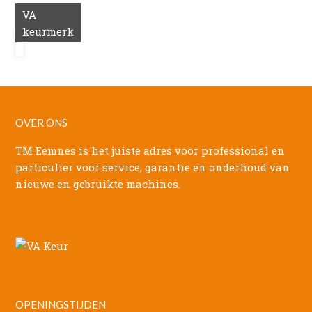
VA
keurmerk
OVER ONS
TM Eemnes is het juiste adres voor professional en
particulier voor service, garantie en onderhoud van
nieuwe en gebruikte machines.
OPENINGSTIJDEN