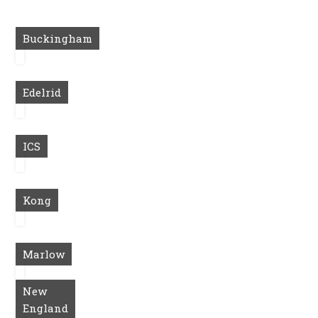
Buckingham
Edelrid
ICS
Kong
Marlow
New
England