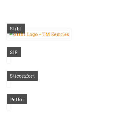
Stihl
SIP
Sticomfort
Peltor