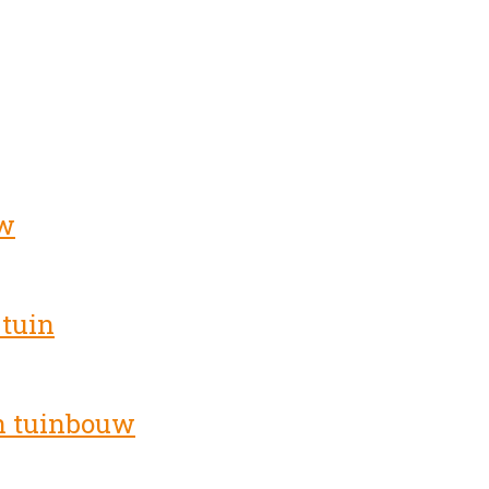
uw
 tuin
en tuinbouw