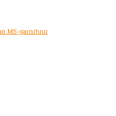
an MS-garnituur
g