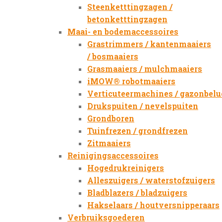
Steenketttingzagen /
betonketttingzagen
Maai- en bodemaccessoires
Grastrimmers / kantenmaaiers
/ bosmaaiers
Grasmaaiers / mulchmaaiers
iMOW® robotmaaiers
Verticuteermachines / gazonbelu
Drukspuiten / nevelspuiten
Grondboren
Tuinfrezen / grondfrezen
Zitmaaiers
Reinigingsaccessoires
Hogedrukreinigers
Alleszuigers / waterstofzuigers
Bladblazers / bladzuigers
Hakselaars / houtversnipperaars
Verbruiksgoederen