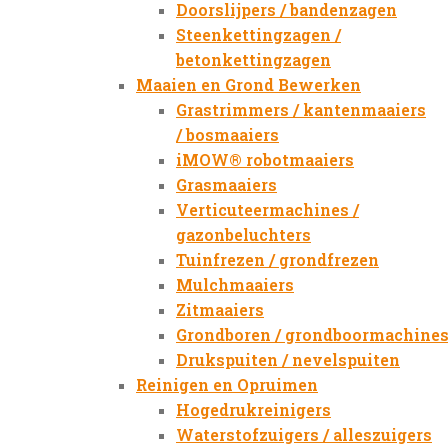
Doorslijpers / bandenzagen
Steenkettingzagen /
betonkettingzagen
Maaien en Grond Bewerken
Grastrimmers / kantenmaaiers
/ bosmaaiers
iMOW® robotmaaiers
Grasmaaiers
Verticuteermachines /
gazonbeluchters
Tuinfrezen / grondfrezen
Mulchmaaiers
Zitmaaiers
Grondboren / grondboormachine
Drukspuiten / nevelspuiten
Reinigen en Opruimen
Hogedrukreinigers
Waterstofzuigers / alleszuigers