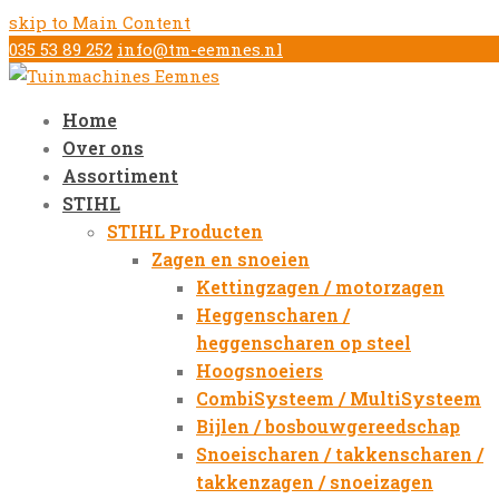
skip to Main Content
035 53 89 252
info@tm-eemnes.nl
Home
Over ons
Assortiment
STIHL
STIHL Producten
Zagen en snoeien
Kettingzagen / motorzagen
Heggenscharen /
heggenscharen op steel
Hoogsnoeiers
CombiSysteem / MultiSysteem
Bijlen / bosbouwgereedschap
Snoeischaren / takkenscharen /
takkenzagen / snoeizagen