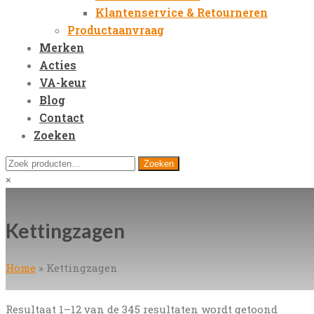
Klantenservice & Retourneren
Productaanvraag
Merken
Acties
VA-keur
Blog
Contact
Zoeken
Open
Zoeken
Zoeken
Mobile
naar:
Close
×
Menu
search
Kettingzagen
Home
»
Kettingzagen
Resultaat 1–12 van de 345 resultaten wordt getoond