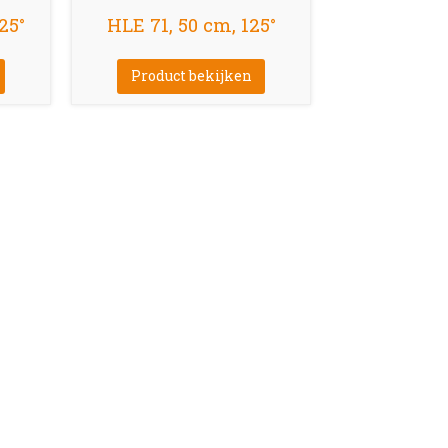
25°
HLE 71, 50 cm, 125°
Product bekijken