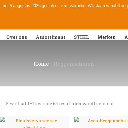
 en met 5 augustus 2026 gesloten i.v.m. vakantie. Wij staan vanaf 6 au
Over ons
Assortiment
STIHL
Merken
A
Home
»
Heggenscharen
Resultaat 1–12 van de 55 resultaten wordt getoond