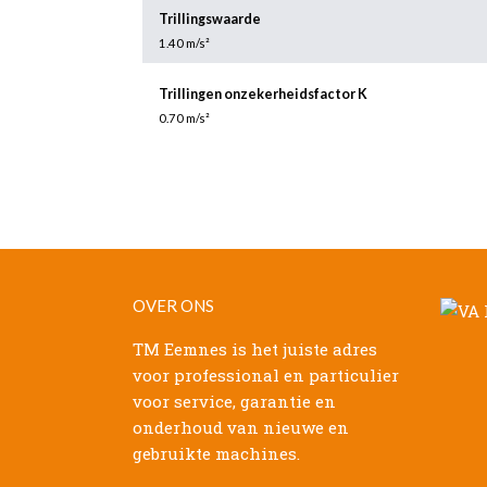
Trillingswaarde
1.40 m/s²
Trillingen onzekerheidsfactor K
0.70 m/s²
OVER ONS
TM Eemnes is het juiste adres
voor professional en particulier
voor service, garantie en
onderhoud van nieuwe en
gebruikte machines.