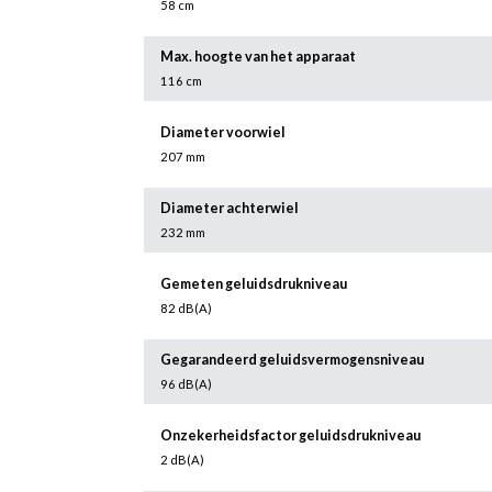
58 cm
Max. hoogte van het apparaat
116 cm
Diameter voorwiel
207 mm
Diameter achterwiel
232 mm
Gemeten geluidsdrukniveau
82 dB(A)
Gegarandeerd geluidsvermogensniveau
96 dB(A)
Onzekerheidsfactor geluidsdrukniveau
2 dB(A)