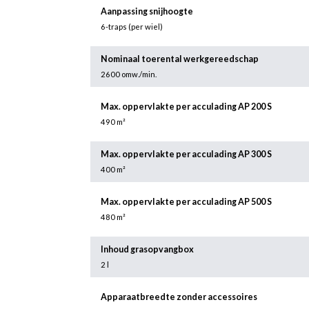
Aanpassing snijhoogte
6-traps (per wiel)
Nominaal toerental werkgereedschap
2600 omw./min.
Max. oppervlakte per acculading AP 200 S
490 m²
Max. oppervlakte per acculading AP 300 S
400 m²
Max. oppervlakte per acculading AP 500 S
480 m²
Inhoud grasopvangbox
2 l
Apparaatbreedte zonder accessoires