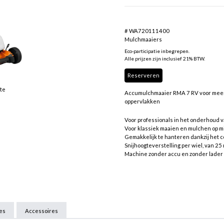
# WA720111400
Mulchmaaiers
Eco-participatie inbegrepen.
Alle prijzen zijn inclusief 21% BTW.
Reserveren
tte
Accumulchmaaier RMA 7 RV voor meer c
oppervlakken
Voor professionals in het onderhoud 
Voor klassiek maaien en mulchen op mi
Gemakkelijk te hanteren dankzij het 
Snijhoogteverstelling per wiel, van 2
Machine zonder accu en zonder lader
ies
Accessoires