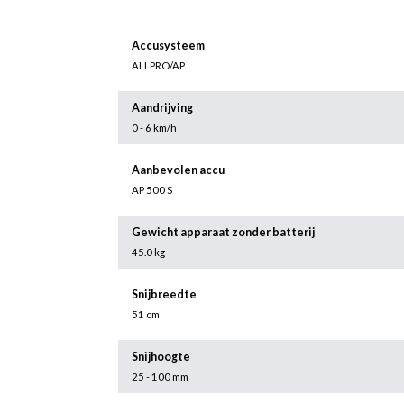
Accusysteem
ALLPRO/AP
Aandrijving
0 - 6 km/h
Aanbevolen accu
AP 500 S
Gewicht apparaat zonder batterij
45.0 kg
Snijbreedte
51 cm
Snijhoogte
25 - 100 mm