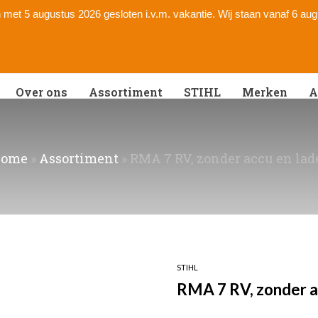
 en met 5 augustus 2026 gesloten i.v.m. vakantie. Wij staan vanaf 6 au
Over ons
Assortiment
STIHL
Merken
A
ome
»
Assortiment
»
RMA 7 RV, zonder accu en lad
STIHL
RMA 7 RV, zonder a