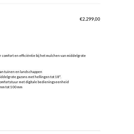
€
2.299,00
omfort en efficiëntie bij het mulchen van middelgrote
van tuinen en landschappen
ddelgrote gazons met hellingen tot 18°.
comfortstuur met digitale bedieningseenheid
5 mm tot 100 mm