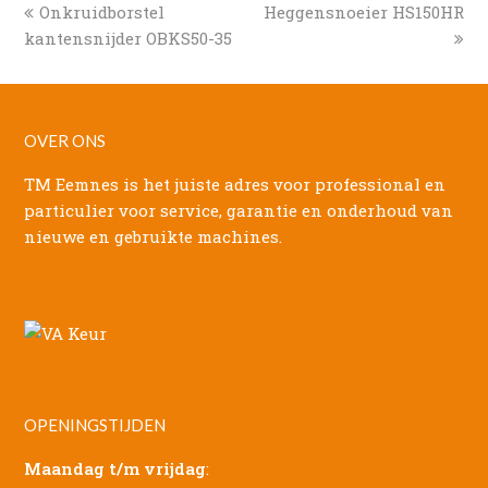
previous
next
Onkruidborstel
Heggensnoeier HS150HR
post:
post:
kantensnijder OBKS50-35
OVER ONS
TM Eemnes is het juiste adres voor professional en
particulier voor service, garantie en onderhoud van
nieuwe en gebruikte machines.
OPENINGSTIJDEN
Maandag t/m vrijdag
: