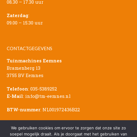
08.30 – 17.30 uur
Zaterdag
:
09.00 – 15.30 uur
CONTACTGEGEVENS
Tuinmachines Eemnes
Bramenberg 13
3755 BV Eemnes
Telefoon
:
035-5389252
E-Mail
:
info@tm-eemnes.nl
BTW-nummer
: NL001972436B22
We gebruiken cookies om ervoor te zorgen dat onze site zo
soepel mogelijk draait. Als je doorgaat met het gebruiken van