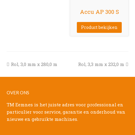
Accu AP 300 S
Product bekijken
previous
next
Rol, 3,0 mm x 280,0 m
Rol, 3,3 mm x 232,0 m
post:
post:
OVER ONS
TM Eemnes is het juiste adres voor professional en
particulier voor service, garantie en onderhoud van
nieuwe en gebruikte machines.