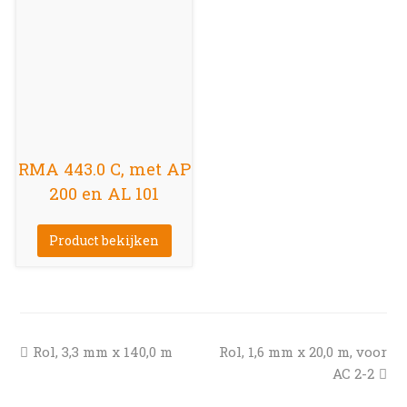
RMA 443.0 C, met AP
200 en AL 101
Product bekijken
previous
next
Rol, 3,3 mm x 140,0 m
Rol, 1,6 mm x 20,0 m, voor
post:
post:
AC 2-2