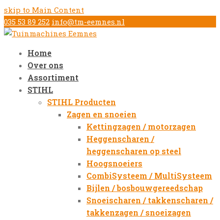
skip to Main Content
035 53 89 252
info@tm-eemnes.nl
Home
Over ons
Assortiment
STIHL
STIHL Producten
Zagen en snoeien
Kettingzagen / motorzagen
Heggenscharen /
heggenscharen op steel
Hoogsnoeiers
CombiSysteem / MultiSysteem
Bijlen / bosbouwgereedschap
Snoeischaren / takkenscharen /
takkenzagen / snoeizagen