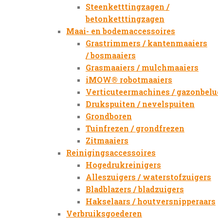
Steenketttingzagen /
betonketttingzagen
Maai- en bodemaccessoires
Grastrimmers / kantenmaaiers
/ bosmaaiers
Grasmaaiers / mulchmaaiers
iMOW® robotmaaiers
Verticuteermachines / gazonbelu
Drukspuiten / nevelspuiten
Grondboren
Tuinfrezen / grondfrezen
Zitmaaiers
Reinigingsaccessoires
Hogedrukreinigers
Alleszuigers / waterstofzuigers
Bladblazers / bladzuigers
Hakselaars / houtversnipperaars
Verbruiksgoederen