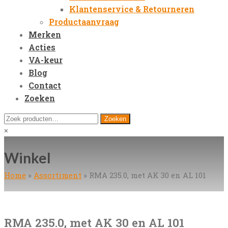
Klantenservice & Retourneren
Productaanvraag
Merken
Acties
VA-keur
Blog
Contact
Zoeken
Open
Zoeken
Zoeken
Mobile
naar:
Close
×
Menu
search
Winkel
Home
»
Assortiment
»
RMA 235.0, met AK 30 en AL 101
RMA 235.0, met AK 30 en AL 101