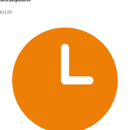
Verbruiksgoederen
€
11,80