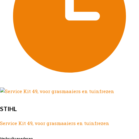
STIHL
Service Kit 49, voor grasmaaiers en tuinfrezen
Verbruiksgoederen