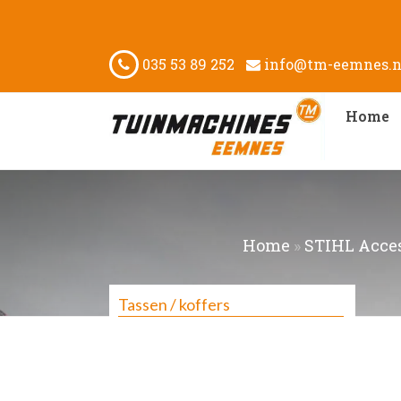
035 53 89 252
info@tm-eemnes.n
Home
Home
»
STIHL Acces
Tassen / koffers