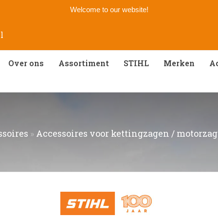
Welcome to our website!
l
Over ons
Assortiment
STIHL
Merken
Ac
soires
»
Accessoires voor kettingzagen / motorza