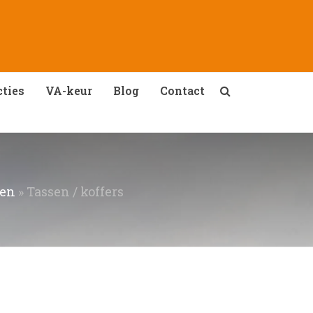
ties
VA-keur
Blog
Contact
gen
»
Tassen / koffers