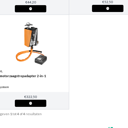
€
52,50
€
44,20
HL
 motorzaagstropadapter 2-in-1
systeem
€
322,50
geven
1
tot
4
of
4
resultaten