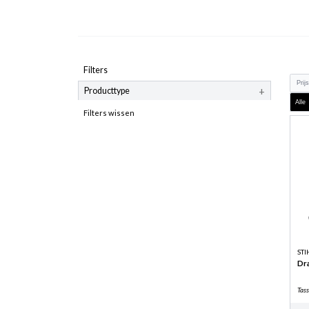
Filters
+
Producttype
Filters wissen
STI
Dr
Tass