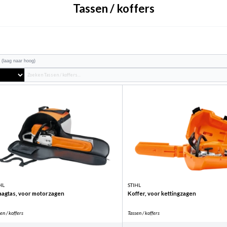
Tassen / koffers
HL
STIHL
aagtas, voor motorzagen
Koffer, voor kettingzagen
en / koffers
Tassen / koffers