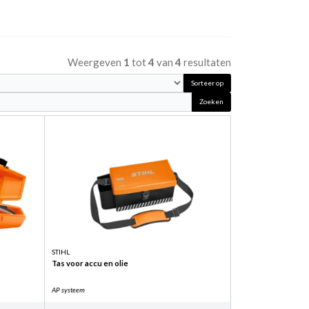
Weergeven
1
tot
4
van
4
resultaten
Sorteer op
Zoeken
STIHL
Tas voor accu en olie
AP systeem