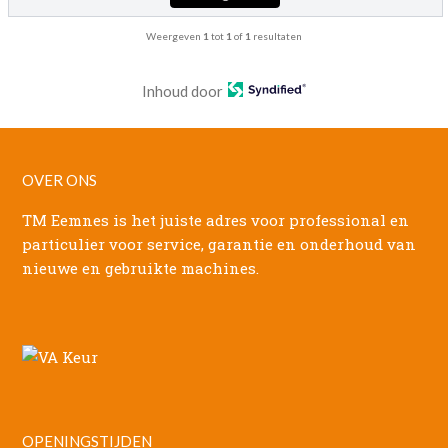
Weergeven
1
tot
1
of
1
resultaten
Inhoud door
OVER ONS
TM Eemnes is het juiste adres voor professional en
particulier voor service, garantie en onderhoud van
nieuwe en gebruikte machines.
OPENINGSTIJDEN