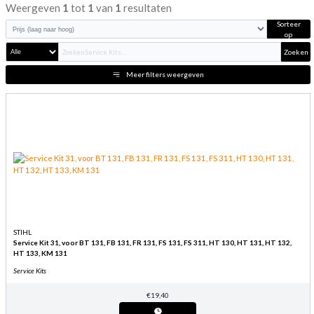
Weergeven
1
tot
1
van
1
resultaten
Sorteer
op
Zoeken
Meer filters weergeven
STIHL
Service Kit 31, voor BT 131, FB 131, FR 131, FS 131, FS 311, HT 130, HT 131, HT 132,
HT 133, KM 131
Service Kits
€
19,40