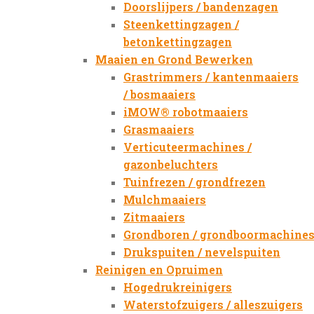
Doorslijpers / bandenzagen
Steenkettingzagen /
betonkettingzagen
Maaien en Grond Bewerken
Grastrimmers / kantenmaaiers
/ bosmaaiers
iMOW® robotmaaiers
Grasmaaiers
Verticuteermachines /
gazonbeluchters
Tuinfrezen / grondfrezen
Mulchmaaiers
Zitmaaiers
Grondboren / grondboormachine
Drukspuiten / nevelspuiten
Reinigen en Opruimen
Hogedrukreinigers
Waterstofzuigers / alleszuigers