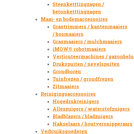
Steenketttingzagen /
betonketttingzagen
Maai- en bodemaccessoires
Grastrimmers / kantenmaaiers
/ bosmaaiers
Grasmaaiers / mulchmaaiers
iMOW® robotmaaiers
Verticuteermachines / gazonbelu
Drukspuiten / nevelspuiten
Grondboren
Tuinfrezen / grondfrezen
Zitmaaiers
Reinigingsaccessoires
Hogedrukreinigers
Alleszuigers / waterstofzuigers
Bladblazers / bladzuigers
Hakselaars / houtversnipperaars
Verbruiksgoederen