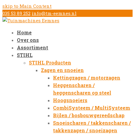
skip to Main Content
035 53 89 252
info@tm-eemnes.nl
Home
Over ons
Assortiment
STIHL
STIHL Producten
Zagen en snoeien
Kettingzagen / motorzagen
Heggenscharen /
heggenscharen op steel
Hoogsnoeiers
CombiSysteem / MultiSysteem
Bijlen / bosbouwgereedschap
Snoeischaren / takkenscharen /
takkenzagen / snoeizagen