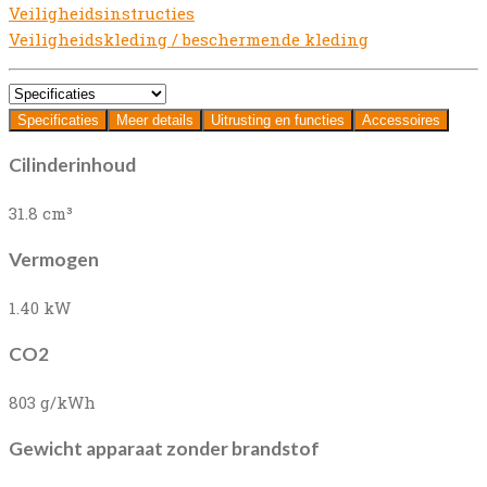
Veiligheidsinstructies
Veiligheidskleding / beschermende kleding
Specificaties
Meer details
Uitrusting en functies
Accessoires
Cilinderinhoud
31.8 cm³
Vermogen
1.40 kW
CO2
803 g/kWh
Gewicht apparaat zonder brandstof