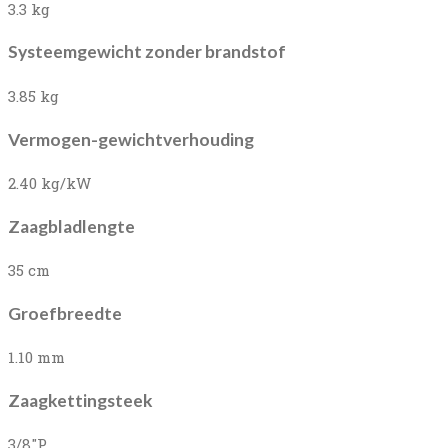
3.3 kg
Systeemgewicht zonder brandstof
3.85 kg
Vermogen-gewichtverhouding
2.40 kg/kW
Zaagbladlengte
35 cm
Groefbreedte
1.10 mm
Zaagkettingsteek
3/8"P