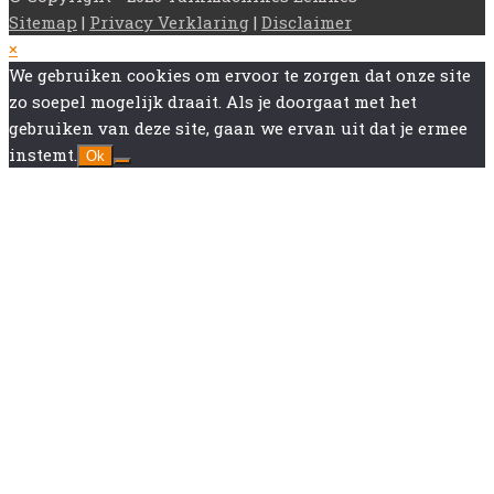
Sitemap
|
Privacy Verklaring
|
Disclaimer
Back
×
To
We gebruiken cookies om ervoor te zorgen dat onze site
Top
zo soepel mogelijk draait. Als je doorgaat met het
gebruiken van deze site, gaan we ervan uit dat je ermee
instemt.
Ok