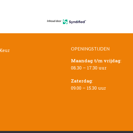
Inhoud door
OPENINGSTIJDEN
Maandag t/m vrijdag
:
08.30 – 17.30 uur
Zaterdag
:
09.00 – 15.30 uur