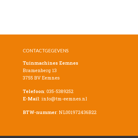
CONTACTGEGEVENS
Tuinmachines Eemnes
Bramenberg 13
3755 BV Eemnes
Telefoon
:
035-5389252
E-Mail
:
info@tm-eemnes.nl
BTW-nummer
: NL001972436B22