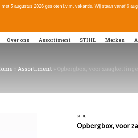
 en met 5 augustus 2026 gesloten i.v.m. vakantie. Wij staan vanaf 6 au
Over ons
Assortiment
STIHL
Merken
A
Home
»
Assortiment
»
Opbergbox, voor zaagketting
STIHL
Opbergbox, voor z