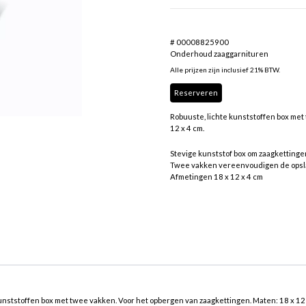
# 00008825900
Onderhoud zaaggarnituren
Alle prijzen zijn inclusief 21% BTW.
Reserveren
Robuuste, lichte kunststoffen box met
12 x 4 cm.
Stevige kunststof box om zaagkettingen
Twee vakken vereenvoudigen de opsl
Afmetingen 18 x 12 x 4 cm
unststoffen box met twee vakken. Voor het opbergen van zaagkettingen. Maten: 18 x 12 