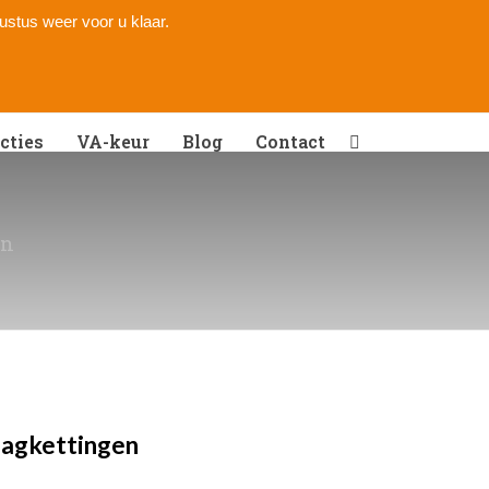
gustus weer voor u klaar.
cties
VA-keur
Blog
Contact
en
aagkettingen