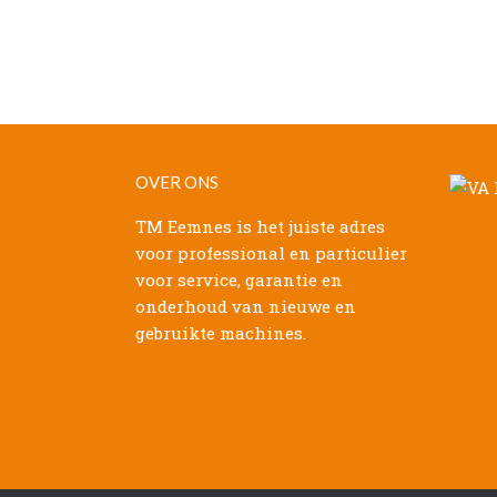
OVER ONS
TM Eemnes is het juiste adres
voor professional en particulier
voor service, garantie en
onderhoud van nieuwe en
gebruikte machines.