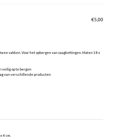
€
5,00
 twee vakken. Voor het opbergen van zaagkettingen. Maten 18 x
 veilig op te bergen
ag van verschillende producten
x 4 cm.