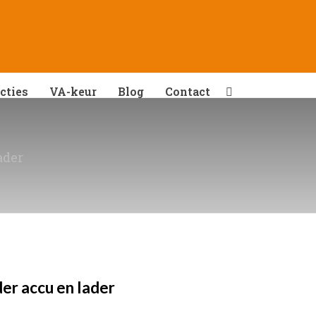
cties
VA-keur
Blog
Contact
ader
er accu en lader