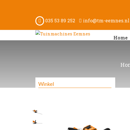
035 53 89 252
info@tm-eemnes.nl
Home
Ho
Winkel