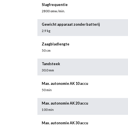
Slagfrequentie
2800 omw./min.
Gewicht apparaat zonder batterij
2.9 kg
Zaagbladlengte
50 cm
Tandsteek
30.0 mm
Max. autonomie AK 10 accu
50 min
Max. autonomie AK 20 accu
100 min
Max. autonomie AK 30 accu