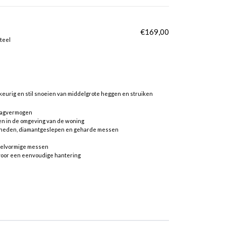
€
169,00
teel
urig en stil snoeien van middelgrote heggen en struiken
aagvermogen
en in de omgeving van de woning
sneden, diamantgeslepen en geharde messen
ppelvormige messen
oor een eenvoudige hantering