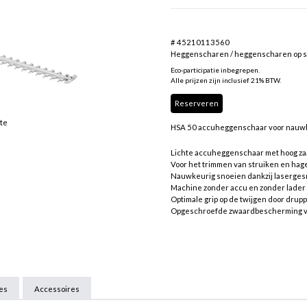
# 45210113560
Heggenscharen / heggenscharen op s
Eco-participatie inbegrepen.
Alle prijzen zijn inclusief 21% BTW.
Reserveren
tte
HSA 50 accuheggenschaar voor nauwke
Lichte accuheggenschaar met hoog z
Voor het trimmen van struiken en hag
Nauwkeurig snoeien dankzij laserge
Machine zonder accu en zonder lader
Optimale grip op de twijgen door dru
Opgeschroefde zwaardbescherming v
ies
Accessoires