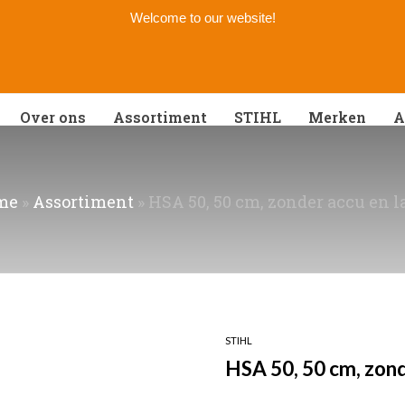
Welcome to our website!
Over ons
Assortiment
STIHL
Merken
A
me
»
Assortiment
»
HSA 50, 50 cm, zonder accu en l
STIHL
HSA 50, 50 cm, zond