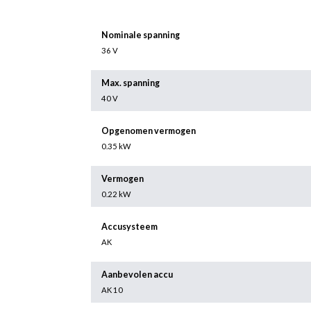
Nominale spanning
36 V
Max. spanning
40 V
Opgenomen vermogen
0.35 kW
Vermogen
0.22 kW
Accusysteem
AK
Aanbevolen accu
AK 10