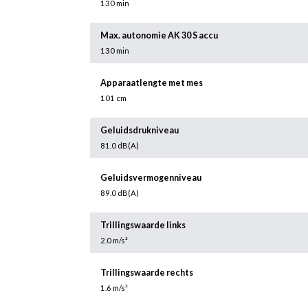
130 min
Max. autonomie AK 30 S accu
130 min
Apparaatlengte met mes
101 cm
Geluidsdrukniveau
81.0 dB(A)
Geluidsvermogenniveau
89.0 dB(A)
Trillingswaarde links
2.0 m/s²
Trillingswaarde rechts
1.6 m/s²