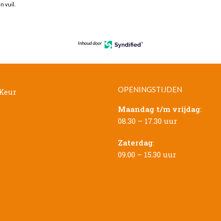
n vuil.
Inhoud door
OPENINGSTIJDEN
Maandag t/m vrijdag
:
08.30 – 17.30 uur
Zaterdag
:
09.00 – 15.30 uur