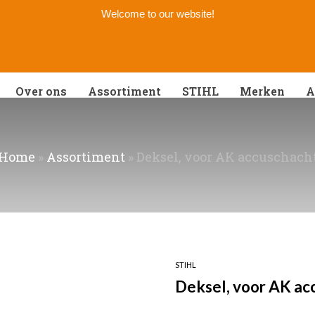
Welcome to our website!
Over ons
Assortiment
STIHL
Merken
A
Home
»
Assortiment
»
Deksel, voor AK accuschach
STIHL
Deksel, voor AK ac