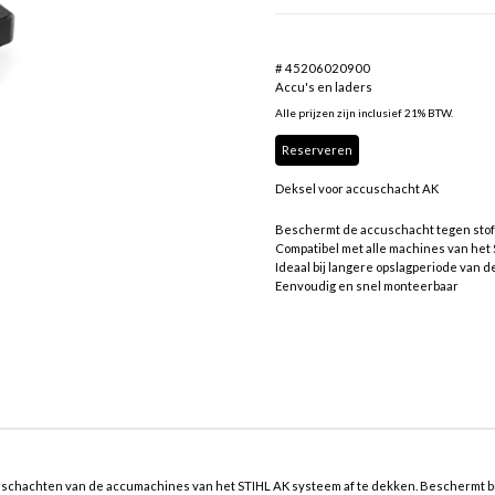
# 45206020900
Accu's en laders
Alle prijzen zijn inclusief 21% BTW.
Reserveren
Deksel voor accuschacht AK
Beschermt de accuschacht tegen stof 
Compatibel met alle machines van het
Ideaal bij langere opslagperiode van 
Eenvoudig en snel monteerbaar
schachten van de accumachines van het STIHL AK systeem af te dekken. Beschermt bi