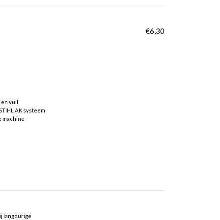
€
6,30
en vuil
 STIHL AK systeem
de machine
j langdurige