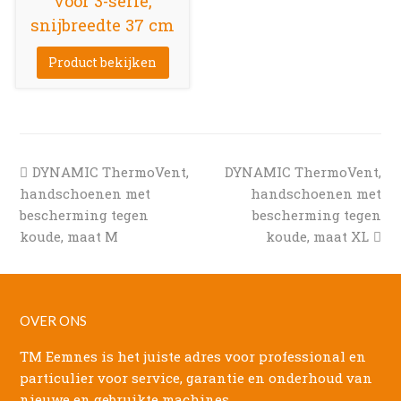
voor 3-serie,
snijbreedte 37 cm
Product bekijken
previous
next
DYNAMIC ThermoVent,
DYNAMIC ThermoVent,
post:
post:
handschoenen met
handschoenen met
bescherming tegen
bescherming tegen
koude, maat M
koude, maat XL
OVER ONS
TM Eemnes is het juiste adres voor professional en
particulier voor service, garantie en onderhoud van
nieuwe en gebruikte machines.