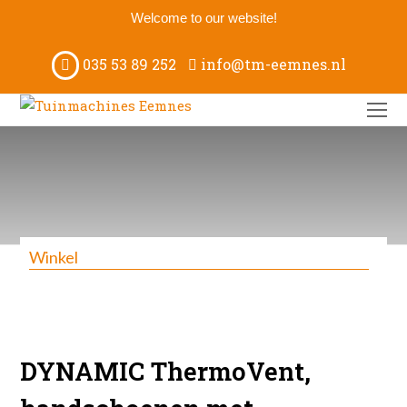
Welcome to our website!
035 53 89 252
info@tm-eemnes.nl
O
M
M
Winkel
DYNAMIC ThermoVent,