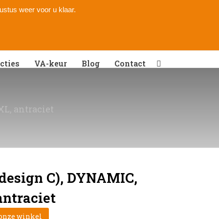
gustus weer voor u klaar.
cties
VA-keur
Blog
Contact
L, antraciet
(design C), DYNAMIC,
ntraciet
 onze winkel