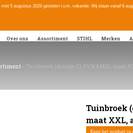
 en met 5 augustus 2026 gesloten i.v.m. vakantie. Wij staan vanaf 6 au
Over ons
Assortiment
STIHL
Merken
A
rtiment
»
Tuinbroek (design C), DYNAMIC, maat XX
Tuinbroek 
maat XXL, a
Koop het product in