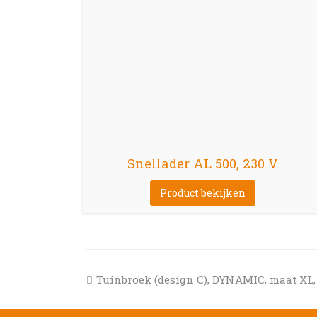
Snellader AL 500, 230 V
Product bekijken
previous
Tuinbroek (design C), DYNAMIC, maat XL,
post: