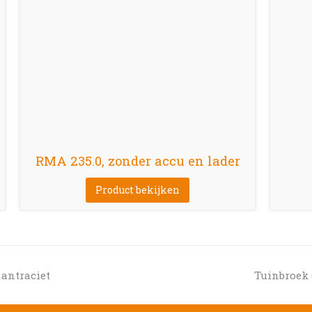
RMA 235.0, zonder accu en lader
Product bekijken
next
 antraciet
Tuinbroek 
post: