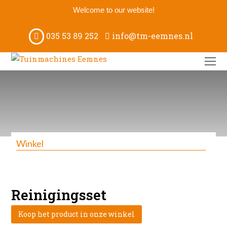
Welcome to our website!
035 53 89 252
info@tm-eemnes.nl
O
M
M
Winkel
Reinigingsset
Koop het product in onze winkel