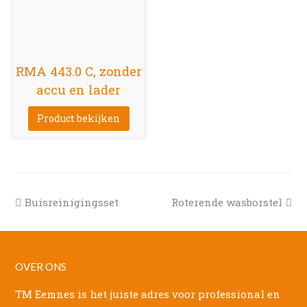
RMA 443.0 C, zonder
accu en lader
Product bekijken
previous
next
Buisreinigingsset
Roterende wasborstel
post:
post:
OVER ONS
TM Eemnes is het juiste adres voor professional en