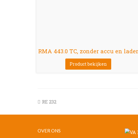
RMA 443.0 TC, zonder accu en lade
Product bekijken
previous
RE 232
post:
OVER ONS