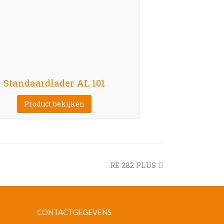
Standaardlader AL 101
Product bekijken
next
RE 282 PLUS
post:
CONTACTGEGEVENS