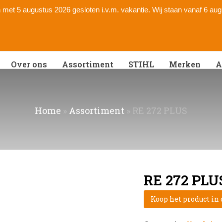
 en met 5 augustus 2026 gesloten i.v.m. vakantie. Wij staan vanaf 6 au
Over ons
Assortiment
STIHL
Merken
A
Home
»
Assortiment
»
RE 272 PLUS
RE 272 PLU
Koop het product in