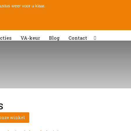
gustus weer voor u klaar.
cties
VA-keur
Blog
Contact
S
 onze winkel