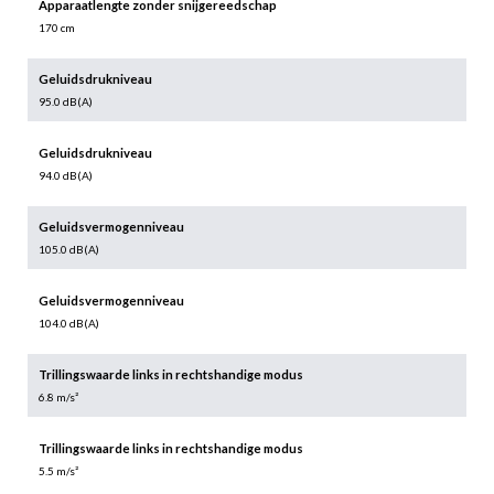
Apparaatlengte zonder snijgereedschap
170 cm
Geluidsdrukniveau
95.0 dB(A)
Geluidsdrukniveau
94.0 dB(A)
Geluidsvermogenniveau
105.0 dB(A)
Geluidsvermogenniveau
104.0 dB(A)
Trillingswaarde links in rechtshandige modus
6.8 m/s²
Trillingswaarde links in rechtshandige modus
5.5 m/s²