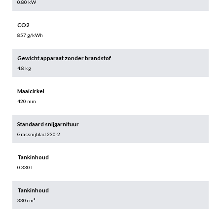
0.80 kW
CO2
857 g/kWh
Gewicht apparaat zonder brandstof
4.8 kg
Maaicirkel
420 mm
Standaard snijgarnituur
Grassnijblad 230-2
Tankinhoud
0.330 l
Tankinhoud
330 cm³