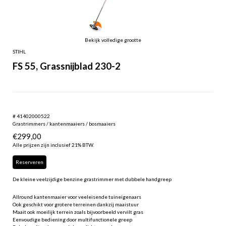
Bekijk volledige grootte
STIHL
FS 55, Grassnijblad 230-2
# 41402000522
Grastrimmers / kantenmaaiers / bosmaaiers
€
299,00
Alle prijzen zijn inclusief 21% BTW.
Reserveren
De kleine veelzijdige benzine grastrimmer met dubbele handgreep
Allround kantenmaaier voor veeleisende tuineigenaars
Ook geschikt voor grotere terreinen dankzij maaistuur
Maait ook moeilijk terrein zoals bijvoorbeeld vervilt gras
Eenvoudige bediening door multifunctionele greep