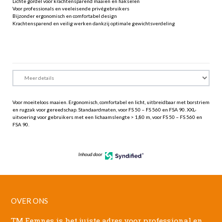
Lichte gordel voor krachtensparend maaien en hakselen
Voor professionals en veeleisende privégebruikers
Bijzonder ergonomisch en comfortabel design
Krachtensparend en veilig werken dankzij optimale gewichtsverdeling
Voor moeiteloos maaien. Ergonomisch, comfortabel en licht, uitbreidbaar met borstriem
en rugzak voor gereedschap. Standaardmaten, voor FS 50 – FS 560 en FSA 90. XXL-
uitvoering voor gebruikers met een lichaamslengte > 1,80 m, voor FS 50 – FS 560 en
FSA 90.
Inhoud door
OVER ONS
TM Eemnes is het juiste adres voor professional en