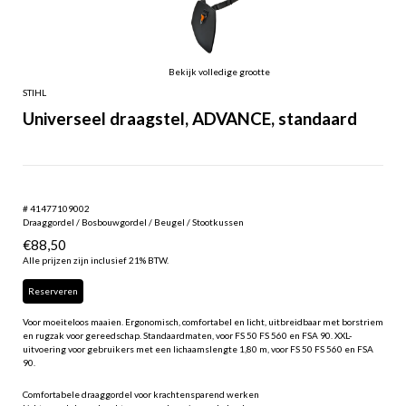
Bekijk volledige grootte
STIHL
Universeel draagstel, ADVANCE, standaard
# 41477109002
Draaggordel / Bosbouwgordel / Beugel / Stootkussen
€
88,50
Alle prijzen zijn inclusief 21% BTW.
Reserveren
Voor moeiteloos maaien. Ergonomisch, comfortabel en licht, uitbreidbaar met borstriem
en rugzak voor gereedschap. Standaardmaten, voor FS 50 FS 560 en FSA 90. XXL-
uitvoering voor gebruikers met een lichaamslengte 1,80 m, voor FS 50 FS 560 en FSA
90.
Comfortabele draaggordel voor krachtensparend werken