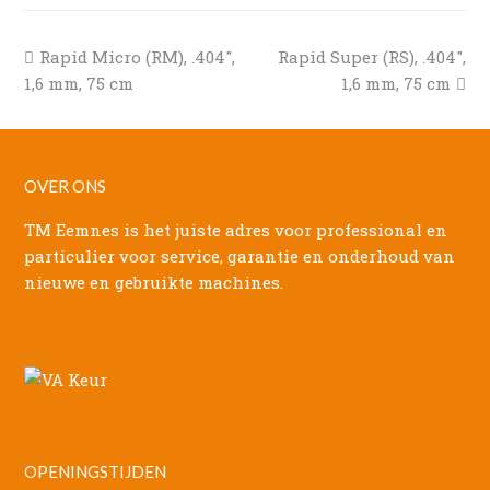
previous
next
Rapid Micro (RM), .404″,
Rapid Super (RS), .404″,
post:
post:
1,6 mm, 75 cm
1,6 mm, 75 cm
OVER ONS
TM Eemnes is het juiste adres voor professional en
particulier voor service, garantie en onderhoud van
nieuwe en gebruikte machines.
OPENINGSTIJDEN