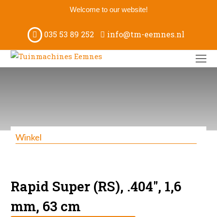
Welcome to our website!
035 53 89 252
info@tm-eemnes.nl
O
M
M
Winkel
Rapid Super (RS), .404″, 1,6
mm, 63 cm