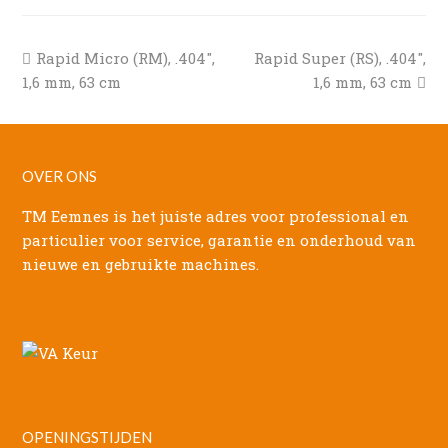
previous
next
Rapid Micro (RM), .404″,
Rapid Super (RS), .404″,
post:
post:
1,6 mm, 63 cm
1,6 mm, 63 cm
OVER ONS
TM Eemnes is het juiste adres voor professional en
particulier voor service, garantie en onderhoud van
nieuwe en gebruikte machines.
OPENINGSTIJDEN