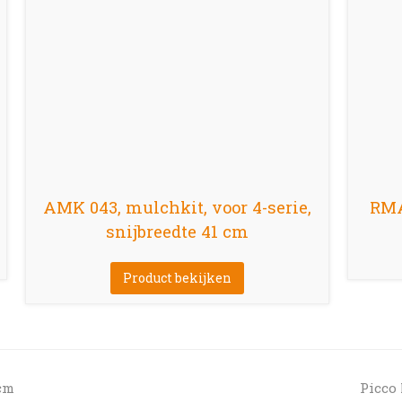
AMK 043, mulchkit, voor 4-serie,
RMA
snijbreedte 41 cm
Product bekijken
next
 cm
Picco 