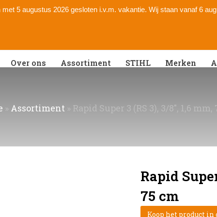
 en met 5 augustus 2026 gesloten i.v.m. vakantie. Wij staan vanaf 6 au
Over ons
Assortiment
STIHL
Merken
A
e
»
Assortiment
»
Rapid Super 3 (RS 3), 3/8″, 1,6 mm,
Rapid Super 
75 cm
Koop het product in