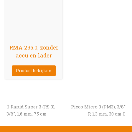
RMA 235.0, zonder
accu en lader
Product bekijken
previous
next
Rapid Super 3 (RS 3),
Picco Micro 3 (PM3), 3/8″
post:
post:
3/8″, 1,6 mm, 75 cm
P, 1,3 mm, 30 cm