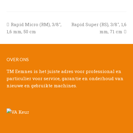
previous
next
Rapid Micro (RM), 3/8″,
Rapid Super (RS), 3/8″, 1,6
post:
post:
1,6 mm, 50 cm
mm, 71 cm
OVER ONS
TM Eemnes is het juiste adres voor professional en
particulier voor service, garantie en onderhoud van
nieuwe en gebruikte machines.