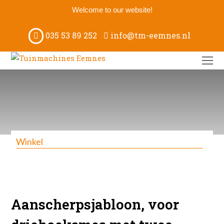
Welcome to our website!
035 53 89 252
info@tm-eemnes.nl
O
M
M
Winkel
Aanscherpsjabloon, voor