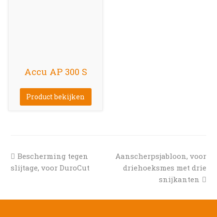
Accu AP 300 S
Product bekijken
previous
next
Bescherming tegen
Aanscherpsjabloon, voor
post:
post:
slijtage, voor DuroCut
driehoeksmes met drie
snijkanten