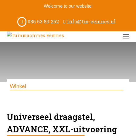
Welcome to our website!
035 53 89 252
info@tm-eemnes.nl
O
M
M
Winkel
Universeel draagstel,
ADVANCE, XXL-uitvoering