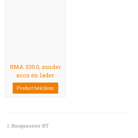
RMA 339.0, zonder
accu en lader
Product bekijken
previous
Hoogsnoeier HT
post: