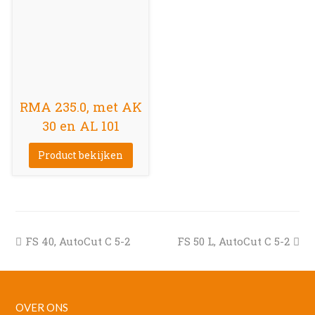
RMA 235.0, met AK
30 en AL 101
Product bekijken
previous
next
FS 40, AutoCut C 5-2
FS 50 L, AutoCut C 5-2
post:
post:
OVER ONS