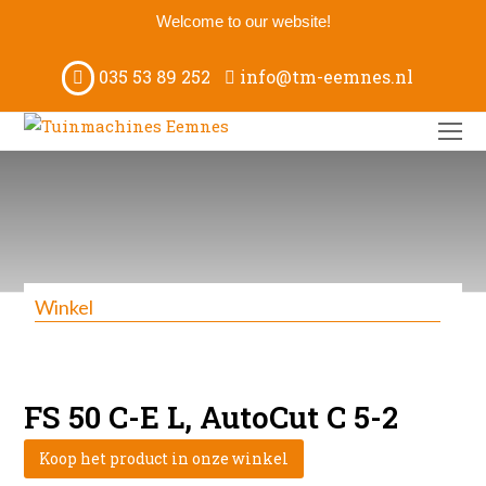
Welcome to our website!
035 53 89 252
info@tm-eemnes.nl
O
M
M
Winkel
FS 50 C-E L, AutoCut C 5-2
Koop het product in onze winkel