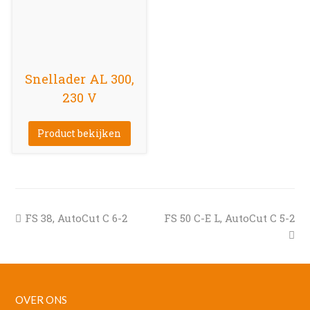
Snellader AL 300,
230 V
Product bekijken
previous
next
FS 38, AutoCut C 6-2
FS 50 C-E L, AutoCut C 5-2
post:
post:
OVER ONS