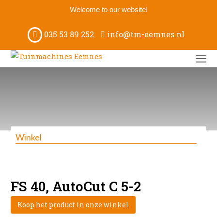
Welcome to our website!
035 53 89 252
info@tm-eemnes.nl
O
M
M
Winkel
FS 40, AutoCut C 5-2
Koop het product in onze winkel