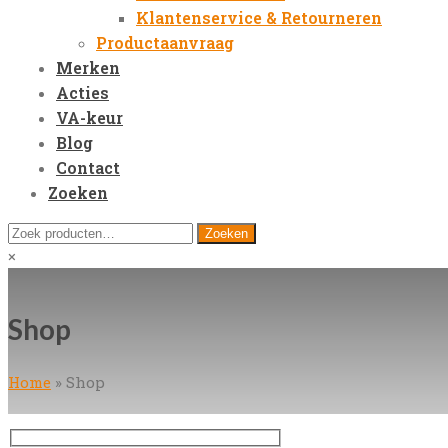
Klantenservice & Retourneren
Productaanvraag
Merken
Acties
VA-keur
Blog
Contact
Zoeken
Open
Zoeken
Zoeken
Mobile
naar:
Close
×
Menu
search
Shop
Home
»
Shop