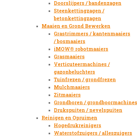
Doorslijpers / bandenzagen
Steenkettingzagen /
betonkettingzagen
Maaien en Grond Bewerken
Grastrimmers / kantenmaaiers
/ bosmaaiers
iMOW® robotmaaiers
Grasmaaiers
Verticuteermachines /
gazonbeluchters
Tuinfrezen / grondfrezen
Mulchmaaiers
Zitmaaiers
Grondboren / grondboormachine
Drukspuiten / nevelspuiten
Reinigen en Opruimen
Hogedrukreinigers
Waterstofzuigers / alleszuigers