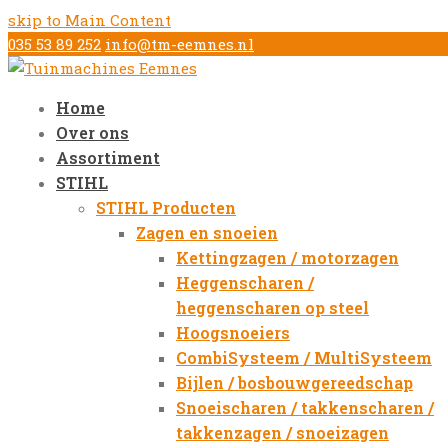
skip to Main Content
035 53 89 252
info@tm-eemnes.nl
Home
Over ons
Assortiment
STIHL
STIHL Producten
Zagen en snoeien
Kettingzagen / motorzagen
Heggenscharen /
heggenscharen op steel
Hoogsnoeiers
CombiSysteem / MultiSysteem
Bijlen / bosbouwgereedschap
Snoeischaren / takkenscharen /
takkenzagen / snoeizagen