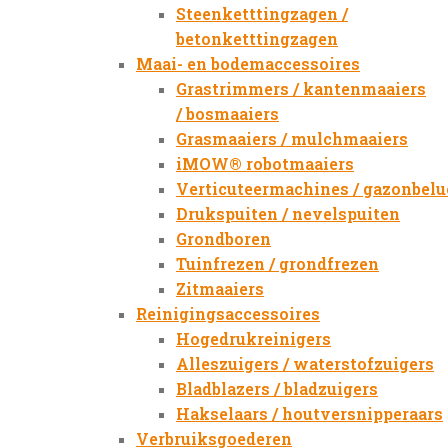
Steenketttingzagen /
betonketttingzagen
Maai- en bodemaccessoires
Grastrimmers / kantenmaaiers
/ bosmaaiers
Grasmaaiers / mulchmaaiers
iMOW® robotmaaiers
Verticuteermachines / gazonbelu
Drukspuiten / nevelspuiten
Grondboren
Tuinfrezen / grondfrezen
Zitmaaiers
Reinigingsaccessoires
Hogedrukreinigers
Alleszuigers / waterstofzuigers
Bladblazers / bladzuigers
Hakselaars / houtversnipperaars
Verbruiksgoederen