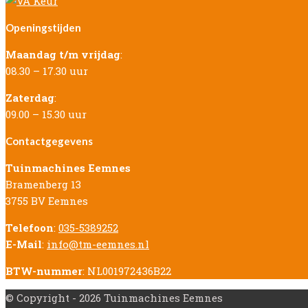
Openingstijden
Maandag t/m vrijdag
:
08.30 – 17.30 uur
Zaterdag
:
09.00 – 15.30 uur
Contactgegevens
Tuinmachines Eemnes
Bramenberg 13
3755 BV Eemnes
Telefoon
:
035-5389252
E-Mail
:
info@tm-eemnes.nl
BTW-nummer
: NL001972436B22
© Copyright - 2026 Tuinmachines Eemnes