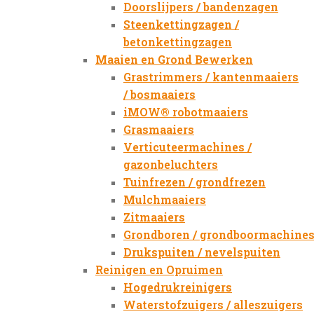
Doorslijpers / bandenzagen
Steenkettingzagen /
betonkettingzagen
Maaien en Grond Bewerken
Grastrimmers / kantenmaaiers
/ bosmaaiers
iMOW® robotmaaiers
Grasmaaiers
Verticuteermachines /
gazonbeluchters
Tuinfrezen / grondfrezen
Mulchmaaiers
Zitmaaiers
Grondboren / grondboormachine
Drukspuiten / nevelspuiten
Reinigen en Opruimen
Hogedrukreinigers
Waterstofzuigers / alleszuigers