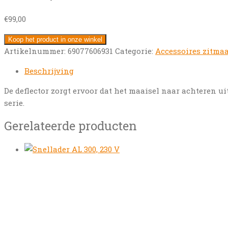
€
99,00
Koop het product in onze winkel
Artikelnummer:
69077606931
Categorie:
Accessoires zitmaa
Beschrijving
De deflector zorgt ervoor dat het maaisel naar achteren u
serie.
Gerelateerde producten