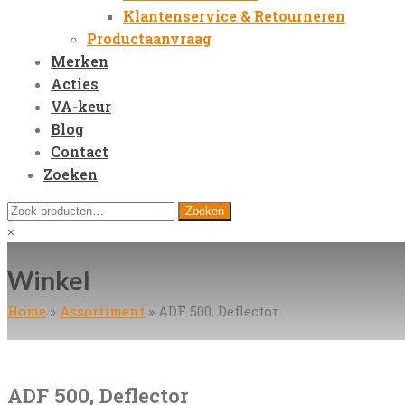
Klantenservice & Retourneren
Productaanvraag
Merken
Acties
VA-keur
Blog
Contact
Zoeken
Open
Zoeken
Zoeken
Mobile
naar:
Close
×
Menu
search
Winkel
Home
»
Assortiment
»
ADF 500, Deflector
ADF 500, Deflector