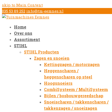
skip to Main Content
035 53 89 252
info@tm-eemnes.nl
Home
Over ons
Assortiment
STIHL
STIHL Producten
Zagen en snoeien
Kettingzagen / motorzagen
Heggenscharen /
heggenscharen op steel
Hoogsnoeiers
CombiSysteem / MultiSysteem
Bijlen / bosbouwgereedschap
Snoeischaren / takkenscharen /
takkenzagen / snoeizagen