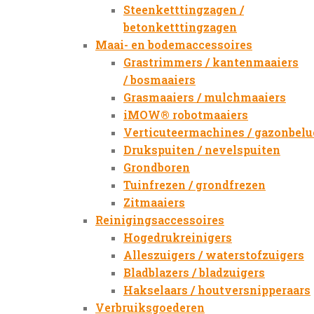
Steenketttingzagen /
betonketttingzagen
Maai- en bodemaccessoires
Grastrimmers / kantenmaaiers
/ bosmaaiers
Grasmaaiers / mulchmaaiers
iMOW® robotmaaiers
Verticuteermachines / gazonbelu
Drukspuiten / nevelspuiten
Grondboren
Tuinfrezen / grondfrezen
Zitmaaiers
Reinigingsaccessoires
Hogedrukreinigers
Alleszuigers / waterstofzuigers
Bladblazers / bladzuigers
Hakselaars / houtversnipperaars
Verbruiksgoederen