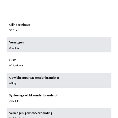
Cilinderinhoud
59.0 cm³
Vermogen
3.10 kW
CO2
653 g/kWh
Gewicht apparaat zonder brandstof
6.3 kg
Systeemgewicht zonder brandstof
7.63 kg
Vermogen-gewichtverhouding