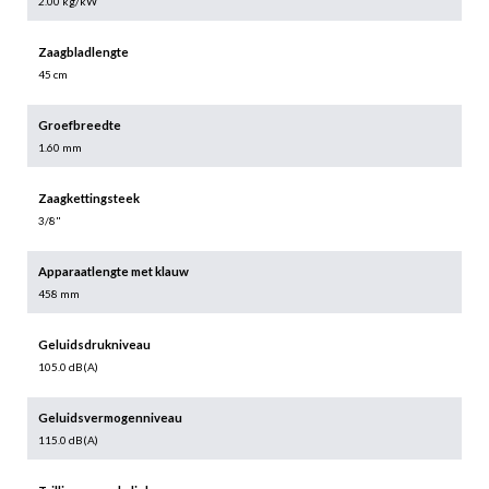
2.00 kg/kW
Zaagbladlengte
45 cm
Groefbreedte
1.60 mm
Zaagkettingsteek
3/8"
Apparaatlengte met klauw
458 mm
Geluidsdrukniveau
105.0 dB(A)
Geluidsvermogenniveau
115.0 dB(A)