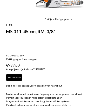
Bekijk volledige grootte
STIHL
MS 311, 45 cm, RM, 3/8"
# 11402000199
Kettingzagen / motorzagen
€
939,00
Alle prijzen zijn inclusief 21% BTW.
Reserveren
Benzine kettingzaag voor het zagen van haardhout
Moderne allround benzinekettingzaag voor het zagen van haardhout
Perfect voor klussen in middelgrote bosbestanden
Lange service-intervallen door longlife-luchtfiltersysteem
Praktische decompressieklep voor krachtensparend starten