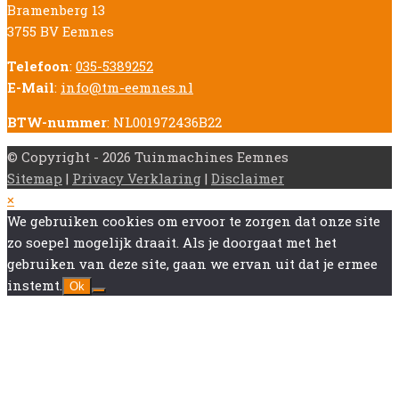
Bramenberg 13
3755 BV Eemnes
Telefoon
:
035-5389252
E-Mail
:
info@tm-eemnes.nl
BTW-nummer
: NL001972436B22
© Copyright - 2026 Tuinmachines Eemnes
Sitemap
|
Privacy Verklaring
|
Disclaimer
Back
×
To
We gebruiken cookies om ervoor te zorgen dat onze site
Top
zo soepel mogelijk draait. Als je doorgaat met het
gebruiken van deze site, gaan we ervan uit dat je ermee
instemt.
Ok