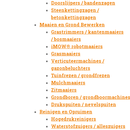
Doorslijpers / bandenzagen
Steenkettingzagen /
betonkettingzagen
Maaien en Grond Bewerken
Grastrimmers / kantenmaaiers
/ bosmaaiers
iMOW® robotmaaiers
Grasmaaiers
Verticuteermachines /
gazonbeluchters
Tuinfrezen / grondfrezen
Mulchmaaiers
Zitmaaiers
Grondboren / grondboormachine
Drukspuiten / nevelspuiten
Reinigen en Opruimen
Hogedrukreinigers
Waterstofzuigers / alleszuigers