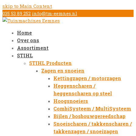
skip to Main Content
035 53 89 252
info@tm-eemnes.nl
Home
Over ons
Assortiment
STIHL
STIHL Producten
Zagen en snoeien
Kettingzagen / motorzagen
Heggenscharen /
heggenscharen op steel
Hoogsnoeiers
CombiSysteem / MultiSysteem
Bijlen / bosbouwgereedschap
Snoeischaren / takkenscharen /
takkenzagen / snoeizagen