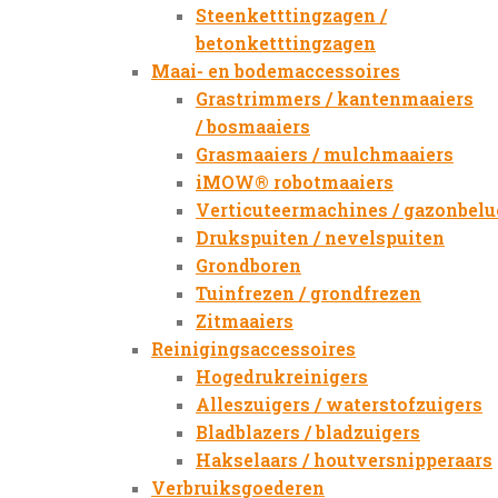
Steenketttingzagen /
betonketttingzagen
Maai- en bodemaccessoires
Grastrimmers / kantenmaaiers
/ bosmaaiers
Grasmaaiers / mulchmaaiers
iMOW® robotmaaiers
Verticuteermachines / gazonbelu
Drukspuiten / nevelspuiten
Grondboren
Tuinfrezen / grondfrezen
Zitmaaiers
Reinigingsaccessoires
Hogedrukreinigers
Alleszuigers / waterstofzuigers
Bladblazers / bladzuigers
Hakselaars / houtversnipperaars
Verbruiksgoederen