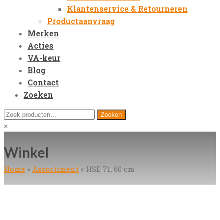
Klantenservice & Retourneren
Productaanvraag
Merken
Acties
VA-keur
Blog
Contact
Zoeken
Open
Zoeken
Zoeken
Mobile
naar:
Close
×
Menu
search
Winkel
Home
»
Assortiment
»
HSE 71, 60 cm