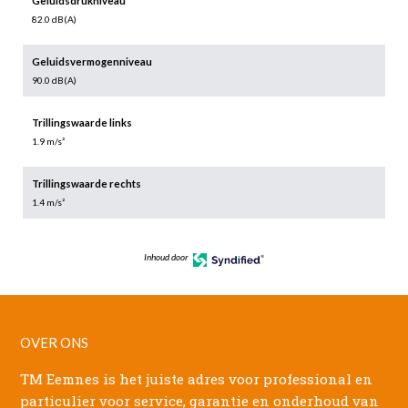
Geluidsdrukniveau
82.0 dB(A)
Geluidsvermogenniveau
90.0 dB(A)
Trillingswaarde links
1.9 m/s²
Trillingswaarde rechts
1.4 m/s²
Inhoud door
OVER ONS
TM Eemnes is het juiste adres voor professional en
particulier voor service, garantie en onderhoud van