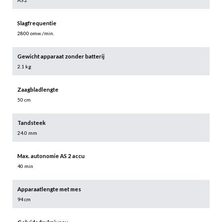
AS 2
Slagfrequentie
2800 omw./min.
Gewicht apparaat zonder batterij
2.1 kg
Zaagbladlengte
50 cm
Tandsteek
24.0 mm
Max. autonomie AS 2 accu
40 min
Apparaatlengte met mes
94 cm