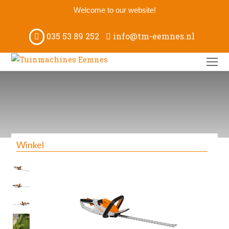
Welcome to our website!
035 53 89 252
info@tm-eemnes.nl
O
M
M
Winkel