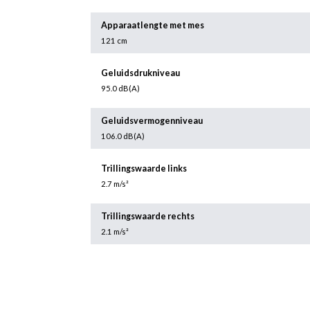
Apparaatlengte met mes
121 cm
Geluidsdrukniveau
95.0 dB(A)
Geluidsvermogenniveau
106.0 dB(A)
Trillingswaarde links
2.7 m/s²
Trillingswaarde rechts
2.1 m/s²