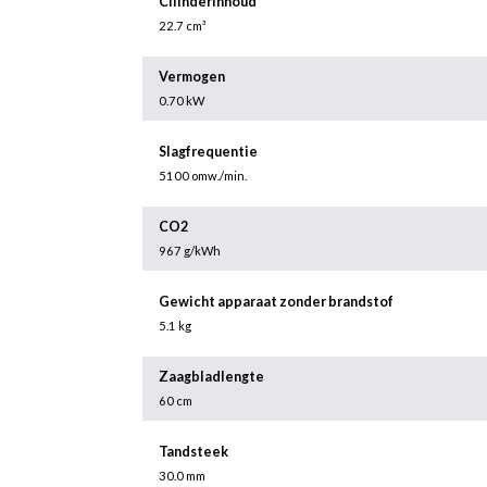
Cilinderinhoud
22.7 cm³
Vermogen
0.70 kW
Slagfrequentie
5100 omw./min.
CO2
967 g/kWh
Gewicht apparaat zonder brandstof
5.1 kg
Zaagbladlengte
60 cm
Tandsteek
30.0 mm