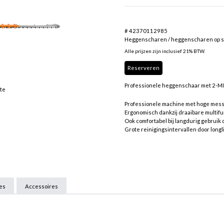
# 42370112985
Heggenscharen / heggenscharen op s
Alle prijzen zijn inclusief 21% BTW.
Reserveren
Professionele heggenschaar met 2-MIX
tte
Professionele machine met hoge mess
Ergonomisch dankzij draaibare multif
Ook comfortabel bij langdurig gebruik 
Grote reinigingsintervallen door longl
ies
Accessoires