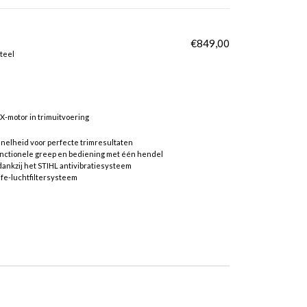
€
849,00
teel
-motor in trimuitvoering
nelheid voor perfecte trimresultaten
unctionele greep en bediening met één hendel
dankzij het STIHL antivibratiesysteem
ife-luchtfiltersysteem