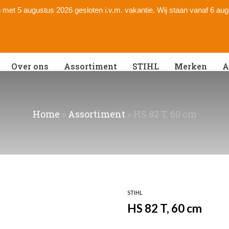
 en met 5 augustus 2026 gesloten i.v.m. vakantie. Wij staan vanaf 6 au
Over ons
Assortiment
STIHL
Merken
A
Home
»
Assortiment
»
HS 82 T, 60 cm
STIHL
HS 82 T, 60 cm