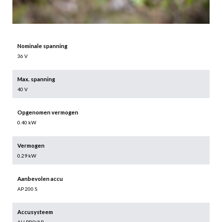
Nominale spanning
36 V
Max. spanning
40 V
Opgenomen vermogen
0.40 kW
Vermogen
0.29 kW
Aanbevolen accu
AP 200 S
Accusysteem