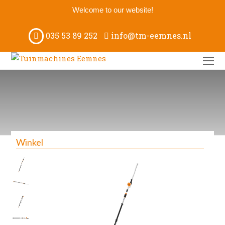
Welcome to our website!
035 53 89 252
info@tm-eemnes.nl
O
M
M
Winkel