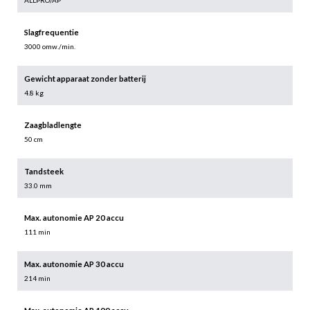
ALLPRO/AP
Slagfrequentie
3000 omw./min.
Gewicht apparaat zonder batterij
4.8 kg
Zaagbladlengte
50 cm
Tandsteek
33.0 mm
Max. autonomie AP 20 accu
111 min
Max. autonomie AP 30 accu
214 min