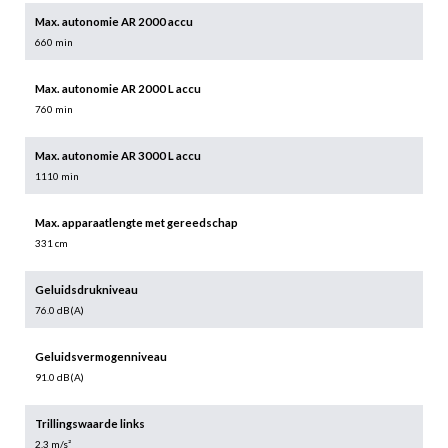
Max. autonomie AR 2000 accu
660 min
Max. autonomie AR 2000 L accu
760 min
Max. autonomie AR 3000 L accu
1110 min
Max. apparaatlengte met gereedschap
331 cm
Geluidsdrukniveau
76.0 dB(A)
Geluidsvermogenniveau
91.0 dB(A)
Trillingswaarde links
2.3 m/s²