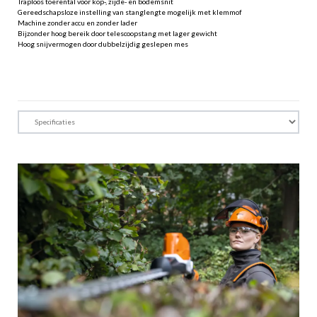
Traploos toerental voor kop-, zijde- en bodemsnit
Gereedschapsloze instelling van stanglengte mogelijk met klemmof
Machine zonder accu en zonder lader
Bijzonder hoog bereik door telescoopstang met lager gewicht
Hoog snijvermogen door dubbelzijdig geslepen mes