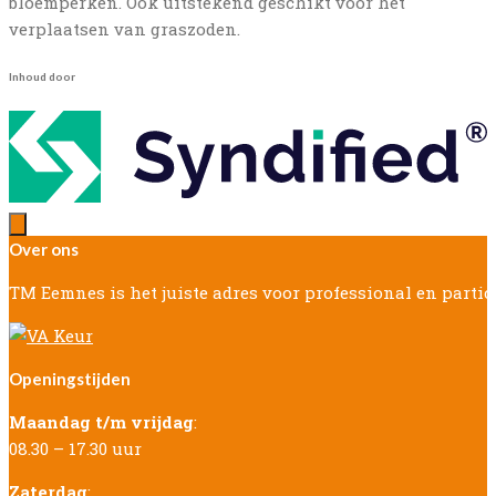
bloemperken. Ook uitstekend geschikt voor het
verplaatsen van graszoden.
Inhoud door
Over ons
TM Eemnes is het juiste adres voor professional en parti
Openingstijden
Maandag t/m vrijdag
:
08.30 – 17.30 uur
Zaterdag
: