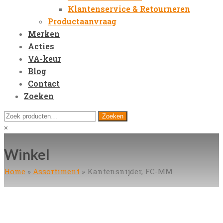
Klantenservice & Retourneren
Productaanvraag
Merken
Acties
VA-keur
Blog
Contact
Zoeken
Open
Zoeken
Zoeken
Mobile
naar:
Close
×
Menu
search
Winkel
Home
»
Assortiment
»
Kantensnijder, FC-MM