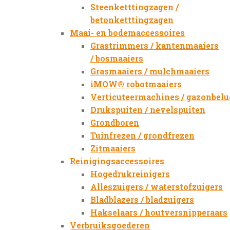
Steenketttingzagen /
betonketttingzagen
Maai- en bodemaccessoires
Grastrimmers / kantenmaaiers
/ bosmaaiers
Grasmaaiers / mulchmaaiers
iMOW® robotmaaiers
Verticuteermachines / gazonbelu
Drukspuiten / nevelspuiten
Grondboren
Tuinfrezen / grondfrezen
Zitmaaiers
Reinigingsaccessoires
Hogedrukreinigers
Alleszuigers / waterstofzuigers
Bladblazers / bladzuigers
Hakselaars / houtversnipperaars
Verbruiksgoederen