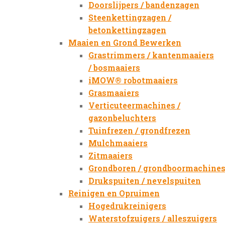
Doorslijpers / bandenzagen
Steenkettingzagen /
betonkettingzagen
Maaien en Grond Bewerken
Grastrimmers / kantenmaaiers
/ bosmaaiers
iMOW® robotmaaiers
Grasmaaiers
Verticuteermachines /
gazonbeluchters
Tuinfrezen / grondfrezen
Mulchmaaiers
Zitmaaiers
Grondboren / grondboormachine
Drukspuiten / nevelspuiten
Reinigen en Opruimen
Hogedrukreinigers
Waterstofzuigers / alleszuigers