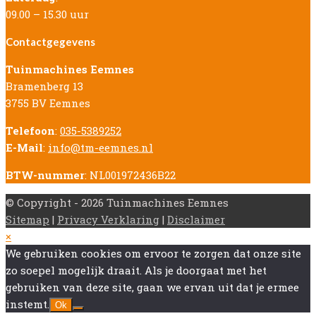
09.00 – 15.30 uur
Contactgegevens
Tuinmachines Eemnes
Bramenberg 13
3755 BV Eemnes
Telefoon
:
035-5389252
E-Mail
:
info@tm-eemnes.nl
BTW-nummer
: NL001972436B22
© Copyright - 2026 Tuinmachines Eemnes
Sitemap
|
Privacy Verklaring
|
Disclaimer
Back
×
To
We gebruiken cookies om ervoor te zorgen dat onze site
Top
zo soepel mogelijk draait. Als je doorgaat met het
gebruiken van deze site, gaan we ervan uit dat je ermee
instemt.
Ok