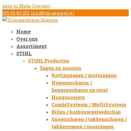
skip to Main Content
035 53 89 252
info@tm-eemnes.nl
Home
Over ons
Assortiment
STIHL
STIHL Producten
Zagen en snoeien
Kettingzagen / motorzagen
Heggenscharen /
heggenscharen op steel
Hoogsnoeiers
CombiSysteem / MultiSysteem
Bijlen / bosbouwgereedschap
Snoeischaren / takkenscharen /
takkenzagen / snoeizagen