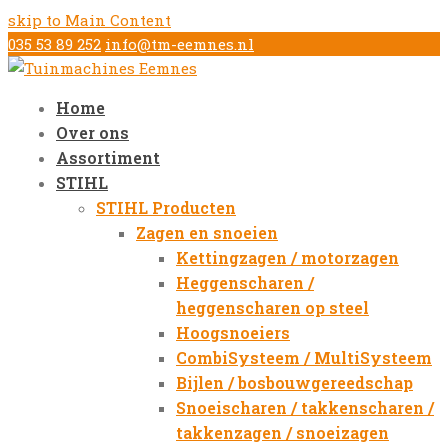
skip to Main Content
035 53 89 252
info@tm-eemnes.nl
Home
Over ons
Assortiment
STIHL
STIHL Producten
Zagen en snoeien
Kettingzagen / motorzagen
Heggenscharen /
heggenscharen op steel
Hoogsnoeiers
CombiSysteem / MultiSysteem
Bijlen / bosbouwgereedschap
Snoeischaren / takkenscharen /
takkenzagen / snoeizagen