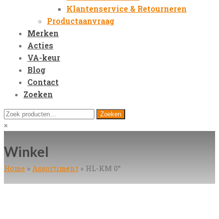
Klantenservice & Retourneren
Productaanvraag
Merken
Acties
VA-keur
Blog
Contact
Zoeken
Open
Zoeken
Zoeken
Mobile
naar:
Close
×
Menu
search
Winkel
Home
»
Assortiment
»
HL-KM 0°