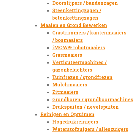
Doorslijpers / bandenzagen
Steenkettingzagen /
betonkettingzagen
Maaien en Grond Bewerken
Grastrimmers / kantenmaaiers
/ bosmaaiers
iMOW® robotmaaiers
Grasmaaiers
Verticuteermachines /
gazonbeluchters
Tuinfrezen / grondfrezen
Mulchmaaiers
Zitmaaiers
Grondboren / grondboormachine
Drukspuiten / nevelspuiten
Reinigen en Opruimen
Hogedrukreinigers
Waterstofzuigers / alleszuigers