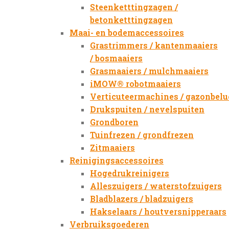
Steenketttingzagen /
betonketttingzagen
Maai- en bodemaccessoires
Grastrimmers / kantenmaaiers
/ bosmaaiers
Grasmaaiers / mulchmaaiers
iMOW® robotmaaiers
Verticuteermachines / gazonbelu
Drukspuiten / nevelspuiten
Grondboren
Tuinfrezen / grondfrezen
Zitmaaiers
Reinigingsaccessoires
Hogedrukreinigers
Alleszuigers / waterstofzuigers
Bladblazers / bladzuigers
Hakselaars / houtversnipperaars
Verbruiksgoederen