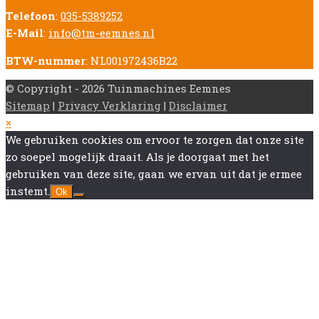
Telefoon
:
035-5389252
E-Mail
:
info@tm-eemnes.nl
BTW-nummer
: NL001972436B22
© Copyright - 2026 Tuinmachines Eemnes
Sitemap
|
Privacy Verklaring
|
Disclaimer
Back
×
To
We gebruiken cookies om ervoor te zorgen dat onze site
Top
zo soepel mogelijk draait. Als je doorgaat met het
gebruiken van deze site, gaan we ervan uit dat je ermee
instemt.
Ok