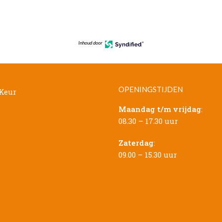
Inhoud door
OPENINGSTIJDEN
Maandag t/m vrijdag
:
08.30 – 17.30 uur
Zaterdag
:
09.00 – 15.30 uur