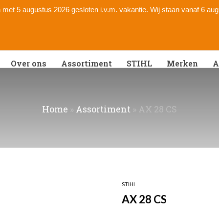
 en met 5 augustus 2026 gesloten i.v.m. vakantie. Wij staan vanaf 6 au
Over ons
Assortiment
STIHL
Merken
A
Home
»
Assortiment
»
AX 28 CS
STIHL
AX 28 CS