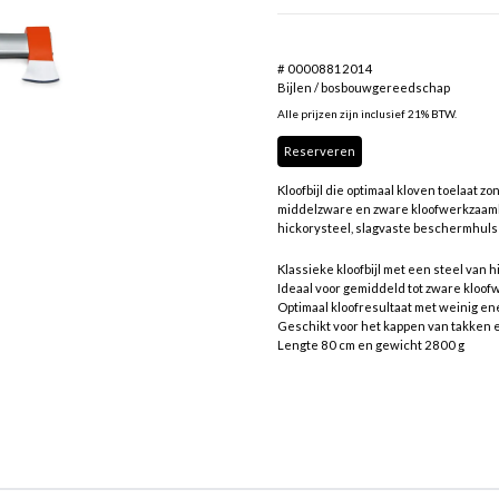
# 00008812014
Bijlen / bosbouwgereedschap
Alle prijzen zijn inclusief 21% BTW.
Reserveren
Kloofbijl die optimaal kloven toelaat 
middelzware en zware kloofwerkzaamh
hickorysteel, slagvaste beschermhuls 
Klassieke kloofbijl met een steel van 
Ideaal voor gemiddeld tot zware klo
Optimaal kloofresultaat met weinig en
Geschikt voor het kappen van takken
Lengte 80 cm en gewicht 2800 g