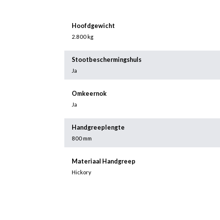
Hoofdgewicht
2.800 kg
Stootbeschermingshuls
Ja
Omkeernok
Ja
Handgreeplengte
800 mm
Materiaal Handgreep
Hickory