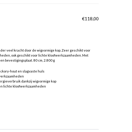
€
118,00
zonder veel kracht door de wigvormige kop. Zeer geschikt voor
eden, ook geschikt voor lichte kloofwerkzaamheden. Met
en bevestigingsplaat. 80 cm, 2.800 g
hickory-hout en slagvaste huls
ofwerkzaamheden
ergieverbruik dankzij wigvormige kop
 en lichte kloofwerkzaamheden