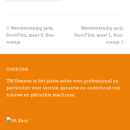
previous
next
Weerbestendig jack,
Weerbestendig jack,
post:
post:
DuroFlex, maat S, fluo-
DuroFlex, maat L, fluo-
oranje
oranje
OVER ONS
TM Eemnes is het juiste adres voor professional en
particulier voor service, garantie en onderhoud van
nieuwe en gebruikte machines.