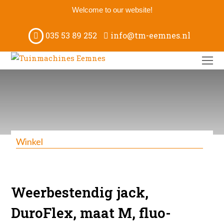
Welcome to our website!
035 53 89 252
info@tm-eemnes.nl
O
M
M
Winkel
Weerbestendig jack,
DuroFlex, maat M, fluo-