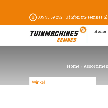
035 53 89 252
info@tm-eemnes.nl
Home
Home
»
Assortimen
Winkel