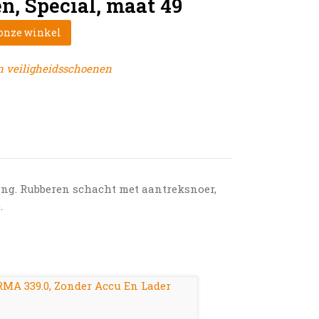
n, Special, maat 49
 onze winkel
n veiligheidsschoenen
ing. Rubberen schacht met aantreksnoer,
.