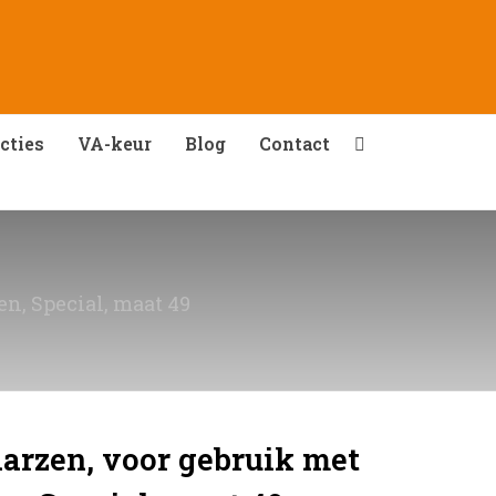
cties
VA-keur
Blog
Contact
n, Special, maat 49
arzen, voor gebruik met