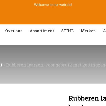
Welcome to our website!
Over ons
Assortiment
STIHL
Merken
A
t
»
Rubberen laarzen, voor gebruik met kettingzage
Rubberen la