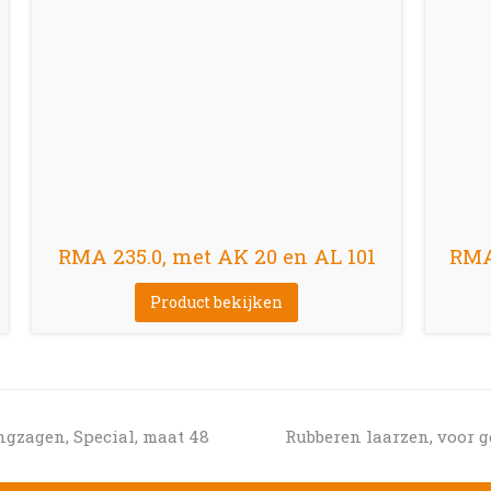
RMA 235.0, met AK 20 en AL 101
RMA 
Product bekijken
next
ngzagen, Special, maat 48
Rubberen laarzen, voor g
post: