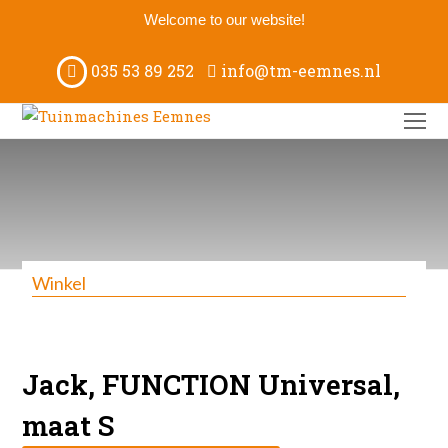
Welcome to our website!
035 53 89 252
info@tm-eemnes.nl
O
M
M
Winkel
Jack, FUNCTION Universal,
maat S