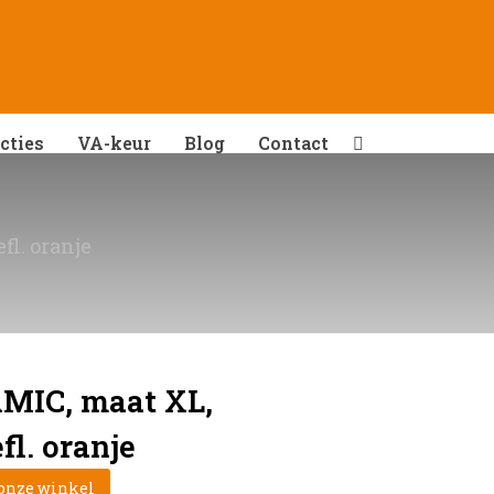
cties
VA-keur
Blog
Contact
fl. oranje
MIC, maat XL,
fl. oranje
 onze winkel