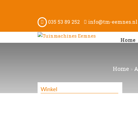
035 53 89 252
info@tm-eemnes.nl
Home
Home
»
A
Winkel