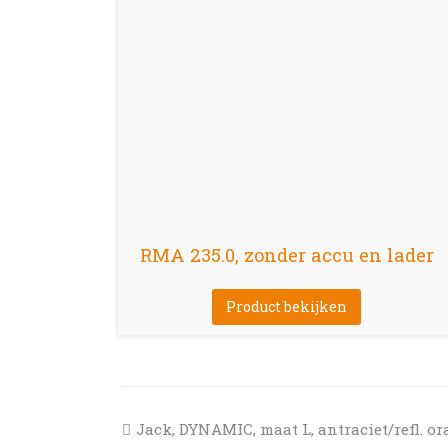
RMA 235.0, zonder accu en lader
Product bekijken
previous
Jack, DYNAMIC, maat L, antraciet/refl. or