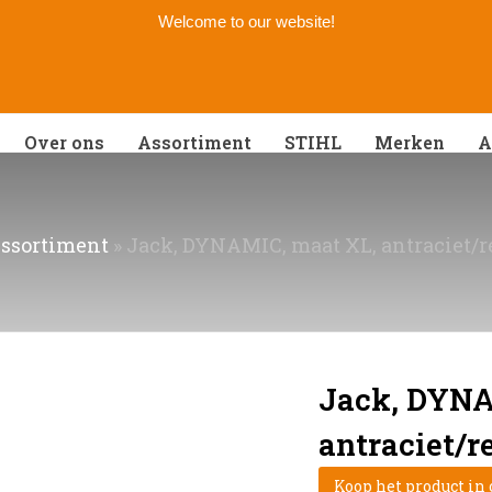
Welcome to our website!
Over ons
Assortiment
STIHL
Merken
A
ssortiment
»
Jack, DYNAMIC, maat XL, antraciet/re
Jack, DYNA
antraciet/re
Koop het product in