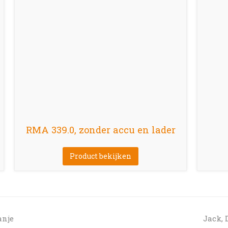
RMA 339.0, zonder accu en lader
Product bekijken
next
anje
Jack, 